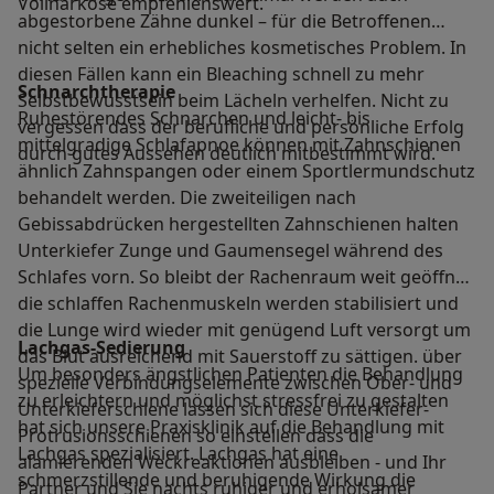
Vollnarkose empfehlenswert.
abgestorbene Zähne dunkel – für die Betroffenen
nicht selten ein erhebliches kosmetisches Problem. In
diesen Fällen kann ein Bleaching schnell zu mehr
Schnarchtherapie
Selbstbewusstsein beim Lächeln verhelfen. Nicht zu
Ruhestörendes Schnarchen und leicht- bis
vergessen dass der berufliche und persönliche Erfolg
mittelgradige Schlafapnoe können mit Zahnschienen
durch gutes Aussehen deutlich mitbestimmt wird.
ähnlich Zahnspangen oder einem Sportlermundschutz
behandelt werden. Die zweiteiligen nach
Gebissabdrücken hergestellten Zahnschienen halten
Unterkiefer Zunge und Gaumensegel während des
Schlafes vorn. So bleibt der Rachenraum weit geöffnet
die schlaffen Rachenmuskeln werden stabilisiert und
die Lunge wird wieder mit genügend Luft versorgt um
Lachgas-Sedierung
das Blut ausreichend mit Sauerstoff zu sättigen. über
Um besonders ängstlichen Patienten die Behandlung
spezielle Verbindungselemente zwischen Ober- und
zu erleichtern und möglichst stressfrei zu gestalten
Unterkieferschiene lassen sich diese Unterkiefer-
hat sich unsere Praxisklinik auf die Behandlung mit
Protrusionsschienen so einstellen dass die
Lachgas spezialisiert. Lachgas hat eine
alamierenden Weckreaktionen ausbleiben - und Ihr
schmerzstillende und beruhigende Wirkung die
Partner und Sie nachts ruhiger und erholsamer