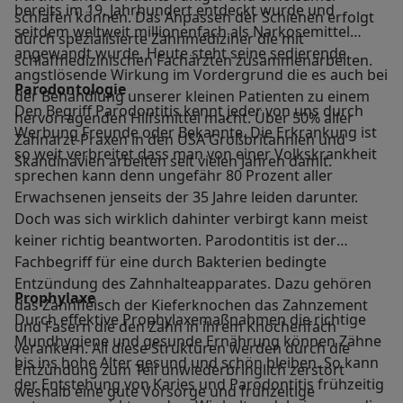
bereits im 19. Jahrhundert entdeckt wurde und
schlafen können. Das Anpassen der Schienen erfolgt
seitdem weltweit millionenfach als Narkosemittel
durch spezialisierte Zahnmediziner die mit
angewandt wurde. Heute steht seine sedierende
schlafmedizinischen Fachärzten zusammenarbeiten.
angstlösende Wirkung im Vordergrund die es auch bei
Parodontologie
der Behandlung unserer kleinen Patienten zu einem
Den Begriff Parodontitis kennt jeder von uns durch
hervorragenden Hilfsmittel macht. Über 50% aller
Werbung Freunde oder Bekannte. Die Erkrankung ist
Zahnarzt-Praxen in den USA Großbritannien und
so weit verbreitet dass man von einer Volkskrankheit
Skandinavien arbeiten seit vielen Jahren damit.
sprechen kann denn ungefähr 80 Prozent aller
Erwachsenen jenseits der 35 Jahre leiden darunter.
Doch was sich wirklich dahinter verbirgt kann meist
keiner richtig beantworten. Parodontitis ist der
Fachbegriff für eine durch Bakterien bedingte
Entzündung des Zahnhalteapparates. Dazu gehören
Prophylaxe
das Zahnfleisch der Kieferknochen das Zahnzement
Durch effektive Prophylaxemaßnahmen die richtige
und Fasern die den Zahn in ihrem Knochenfach
Mundhygiene und gesunde Ernährung können Zähne
verankern. All diese Strukturen werden durch die
bis ins hohe Alter gesund und schön bleiben. So kann
Entzündung zum Teil unwiederbringlich zerstört
der Entstehung von Karies und Parodontitis frühzeitig
weshalb eine gute Vorsorge und frühzeitige