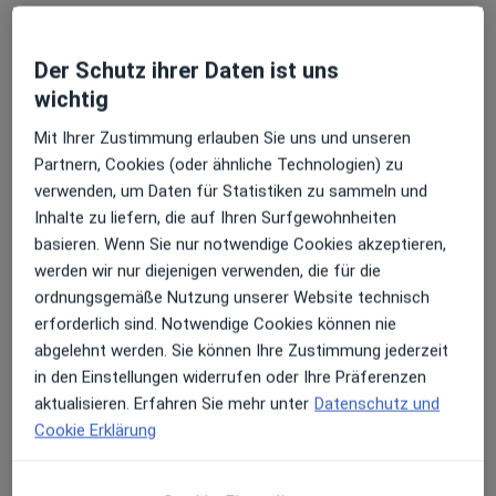
Gerne beraten wir Sie persönlich und stellen Ihnen
mögliche Therapien vor. Unser Team und wir freuen
Der Schutz ihrer Daten ist uns
uns auf Ihren Besuch in unserer Praxis!
wichtig
Mit Ihrer Zustimmung erlauben Sie uns und unseren
Ihr Haus der Zahnmedizin Wesseling
Partnern, Cookies (oder ähnliche Technologien) zu
Haus der Zahnmedizin Wesseling
verwenden, um Daten für Statistiken zu sammeln und
Meine Behandlungs­schwerpunkte
Inhalte zu liefern, die auf Ihren Surfgewohnheiten
Unsere Tätigkeitsschwerpunkte
basieren. Wenn Sie nur notwendige Cookies akzeptieren,
werden wir nur diejenigen verwenden, die für die
Wir freuen uns Ihnen auf dieser Seite unsere
ordnungsgemäße Nutzung unserer Website technisch
Schwerpunkte vorstellen zu dürfen. Neben allen
erforderlich sind. Notwendige Cookies können nie
Bereichen der modernen Zahnmedizin legen wir
abgelehnt werden. Sie können Ihre Zustimmung jederzeit
unsere Tätigkeitsschwerpunkte auf die Zahnerhaltung
in den Einstellungen widerrufen oder Ihre Präferenzen
und die zahnschonende Rehabilitation mithilfe von
aktualisieren. Erfahren Sie mehr unter
Datenschutz und
Zahnimplantaten. Sie interessieren sich für diese
Cookie Erklärung
Zahnbehandlungen oder müssen einen Eingriff
vornehmen lassen? Gerne sind wir für Sie da und