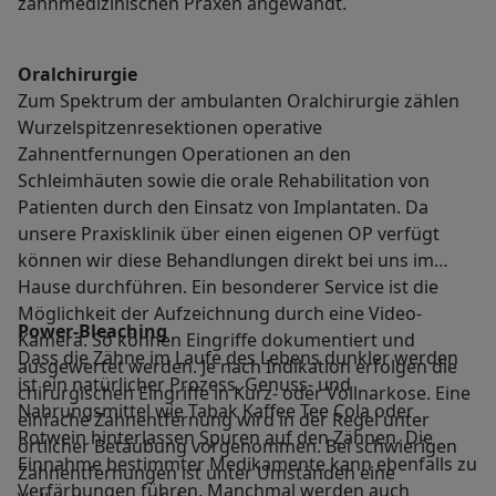
zahnmedizinischen Praxen angewandt.
Oralchirurgie
Zum Spektrum der ambulanten Oralchirurgie zählen
Wurzelspitzenresektionen operative
Zahnentfernungen Operationen an den
Schleimhäuten sowie die orale Rehabilitation von
Patienten durch den Einsatz von Implantaten. Da
unsere Praxisklinik über einen eigenen OP verfügt
können wir diese Behandlungen direkt bei uns im
Hause durchführen. Ein besonderer Service ist die
Möglichkeit der Aufzeichnung durch eine Video-
Power-Bleaching
Kamera. So können Eingriffe dokumentiert und
Dass die Zähne im Laufe des Lebens dunkler werden
ausgewertet werden. Je nach Indikation erfolgen die
ist ein natürlicher Prozess. Genuss- und
chirurgischen Eingriffe in Kurz- oder Vollnarkose. Eine
Nahrungsmittel wie Tabak Kaffee Tee Cola oder
einfache Zahnentfernung wird in der Regel unter
Rotwein hinterlassen Spuren auf den Zähnen. Die
örtlicher Betäubung vorgenommen. Bei schwierigen
Einnahme bestimmter Medikamente kann ebenfalls zu
Zahnentfernungen ist unter Umständen eine
Verfärbungen führen. Manchmal werden auch