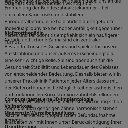
entgegengewirkt werden. Wir halten dabei uns an die
Diagnostik außerordentlich wichtig sind.
Empfehlung der Bundeszahnärztekammer – bei
normalem Kariesrisiko und stabilem
Parodontalbefund eine halbjährlich durchgeführte
Individualprophylaxe bei hoher Anfälligkeit gegenüber
Kieferorthopädie
Karies und Parodontitis empfiehlt sich ein häufigerer
Gerade und schöne Zähne sind ein zentraler
Turnus.
Bestandteil unseres Gesichts und spielen für unsere
Ausstrahlung und unser äußeres Erscheinungsbild
eine sehr wichtige Rolle. Sie sind aber auch für die
Gesundheit Stabilität und Lebensdauer des Gebisses
von entscheidender Bedeutung. Deshalb bieten wir in
unserer Praxisklinik Patienten jeder Altersklasse mit
der Kieferorthopädie die Möglichkeit der ästhetischen
und funktionellen Korrektur von Zahnfehlstellungen
Computergesteuerte 3D-Implantologie
an – denn oft wirkt ein Lächeln erst dann richtig schön
Vollnarkose
wenn die dazu gehörigen Zähne harmonisch stehen.
Modernste Wurzelbehandlung
Nach einer kieferorthopädischen Befundaufnahme
Veneers
erarbeiten wir mit Ihnen unter Berücksichtigung Ihrer
Ozontherapie