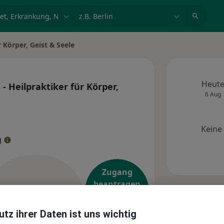
et, Erkrankung, Name
z.B. Berlin
 Körper, Geist & Seele
Heut
- Heilpraktiker für Körper,
6 Aug
Keine
g
Zugang
beantragen
(für
Nachricht senden
Inhaber
tz ihrer Daten ist uns wichtig
dieses