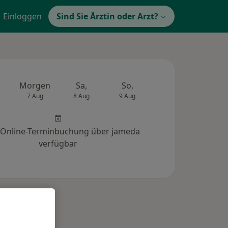
Einloggen
Sind Sie Ärztin oder Arzt?
e
Morgen
Sa,
So,
Mo,
Di,
7 Aug
8 Aug
9 Aug
10 Aug
11 Au
 Online-Terminbuchung über jameda
verfügbar