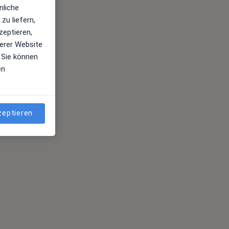
nliche
zu liefern,
zeptieren,
erer Website
 Sie können
en
zeptieren