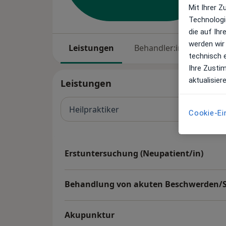
Mit Ihrer 
Technologi
die auf Ih
werden wir
Leistungen
Behandler:innen
St
technisch 
Ihre Zusti
aktualisier
Leistungen
Heilpraktiker
Cookie-Ei
Erstuntersuchung (Neupatient/in)
Behandlung von akuten Beschwerden/
Akupunktur