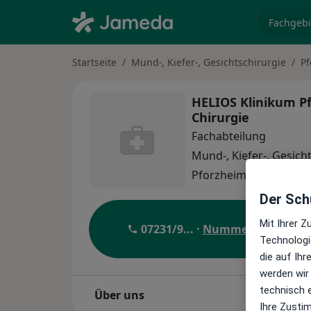
Fachgebi
Startseite
Mund-, Kiefer-, Gesichtschirurgie
P
HELIOS Klinikum Pf
Chirurgie
Fachabteilung
Mund-, Kiefer-, Gesich
Pforzheim
1 Adresse
Der Schu
Mit Ihrer 
07231/9
... ·
Nummer anzeigen
Technologi
die auf Ih
werden wir
technisch 
Über uns
Ihre Zusti