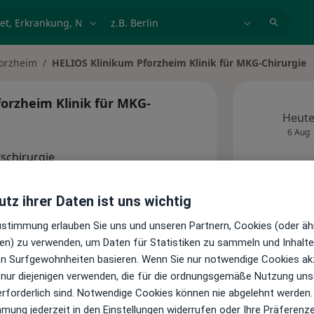
et, Erkrankung, Name
z.B. Berlin
forzheim
HELIOS Klinikum Pforzheim Klinik für MKG-Chirurgie
orzheim Klinik für MKG-
Heut
6 Aug
tschirurgie
Keine
tz ihrer Daten ist uns wichtig
Zugang beantragen (für
Zustimmung erlauben Sie uns und unseren Partnern, Cookies (oder äh
Inhaber dieses Profils)
en) zu verwenden, um Daten für Statistiken zu sammeln und Inhalte 
ren Surfgewohnheiten basieren. Wenn Sie nur notwendige Cookies ak
 nur diejenigen verwenden, die für die ordnungsgemäße Nutzung uns
erforderlich sind. Notwendige Cookies können nie abgelehnt werden.
Standorte
mmung jederzeit in den Einstellungen widerrufen oder Ihre Präferenz