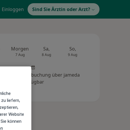
Einloggen
Sind Sie Ärztin oder Arzt?
e
Morgen
Sa,
So,
Mo,
Di,
7 Aug
8 Aug
9 Aug
10 Aug
11 Au
 Online-Terminbuchung über jameda
verfügbar
nliche
zu liefern,
zeptieren,
erer Website
 Sie können
en