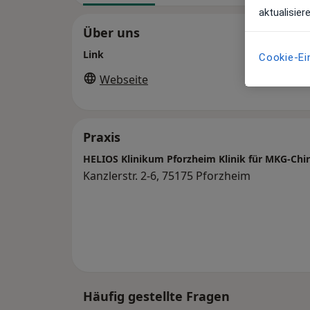
aktualisier
Über uns
Link
Cookie-Ei
Webseite
Praxis
HELIOS Klinikum Pforzheim Klinik für MKG-Chir
Kanzlerstr. 2-6, 75175 Pforzheim
Häufig gestellte Fragen