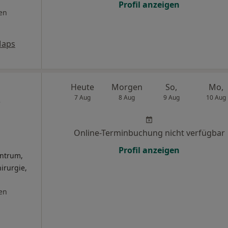
Profil anzeigen
en
Maps
Heute
Morgen
So,
Mo,
s
7 Aug
8 Aug
9 Aug
10 Aug
Online-Terminbuchung nicht verfügbar
Profil anzeigen
ntrum,
irurgie,
en