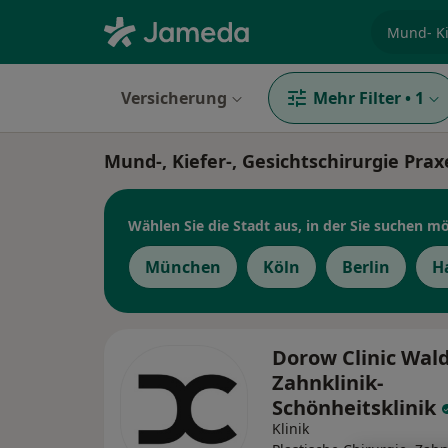
Fachgebi
Versicherung
Mehr Filter
•
1
Mund-, Kiefer-, Gesichtschirurgie Pra
Wählen Sie die Stadt aus, in der Sie suchen m
München
Köln
Berlin
H
Dorow Clinic Wal
Zahnklinik-
Schönheitsklinik
Klinik