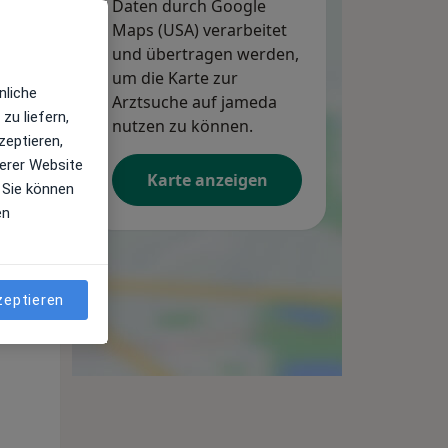
Daten durch Google
Maps (USA) verarbeitet
und übertragen werden,
um die Karte zur
nliche
Arztsuche auf jameda
zu liefern,
nutzen zu können.
zeptieren,
erer Website
Karte anzeigen
 Sie können
en
Di,
Mi,
Do,
11 Aug
12 Aug
13 Aug
zeptieren