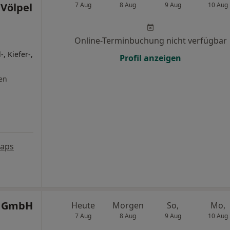
Völpel
7 Aug
8 Aug
9 Aug
10 Aug
Online-Terminbuchung nicht verfügbar
, Kiefer-,
Profil anzeigen
en
Maps
K GmbH
Heute
Morgen
So,
Mo,
7 Aug
8 Aug
9 Aug
10 Aug