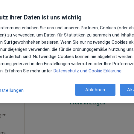
-Klinik,
hirurgie
Profil anzeigen
gen
tz ihrer Daten ist uns wichtig
Zustimmung erlauben Sie uns und unseren Partnern, Cookies (oder äh
oogle
en) zu verwenden, um Daten für Statistiken zu sammeln und Inhalte 
s
ren Surfgewohnheiten basieren. Wenn Sie nur notwendige Cookies ak
sklinik
 nur diejenigen verwenden, die für die ordnungsgemäße Nutzung uns
erforderlich sind. Notwendige Cookies können nie abgelehnt werden.
mmung jederzeit in den Einstellungen widerrufen oder Ihre Präferenz
k
Heute
Morgen
So,
Mo,
en. Erfahren Sie mehr unter
Datenschutz und Cookie Erklärung
sch
7 Aug
8 Aug
9 Aug
10 Aug
Ablehnen
Ak
nstellungen
Online-Terminbuchung nicht verfügbar
, Kiefer-,
Profil anzeigen
gen
aps