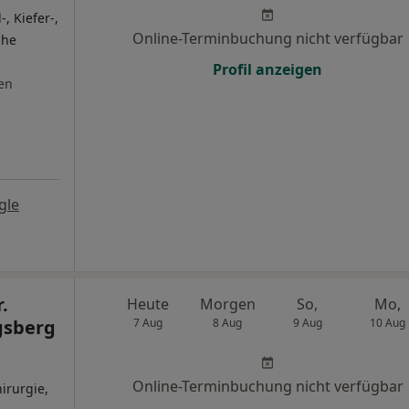
, Kiefer-,
Online-Terminbuchung nicht verfügbar
che
Profil anzeigen
en
gle
.
Heute
Morgen
So,
Mo,
gsberg
7 Aug
8 Aug
9 Aug
10 Aug
Online-Terminbuchung nicht verfügbar
irurgie,