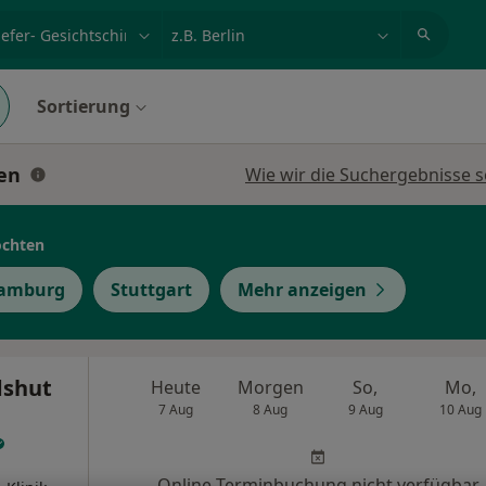
et, Erkrankung, Name
z.B. Berlin
Sortierung
xen
Wie wir die Suchergebnisse s
öchten
amburg
Stuttgart
Mehr anzeigen
dshut
Heute
Morgen
So,
Mo,
7 Aug
8 Aug
9 Aug
10 Aug
Online-Terminbuchung nicht verfügbar