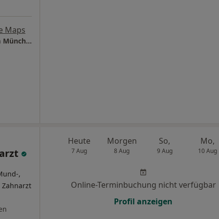
e Maps
MCLINIC Interdisziplinäres Facharztzentrum München
Heute
Morgen
So,
Mo,
arzt
7 Aug
8 Aug
9 Aug
10 Aug
Mund-,
Online-Terminbuchung nicht verfügbar
, Zahnarzt
Profil anzeigen
en