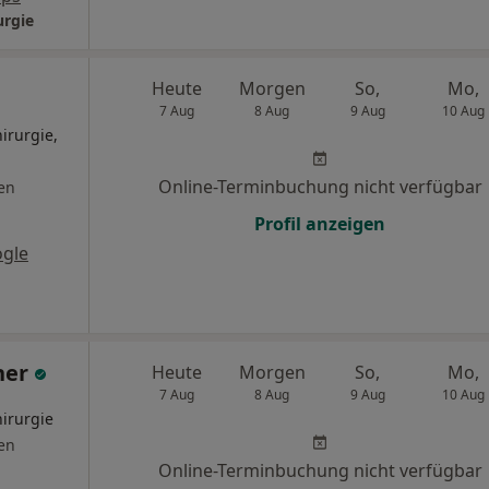
urgie
Heute
Morgen
So,
Mo,
7 Aug
8 Aug
9 Aug
10 Aug
irurgie,
Online-Terminbuchung nicht verfügbar
en
Profil anzeigen
gle
her
Heute
Morgen
So,
Mo,
7 Aug
8 Aug
9 Aug
10 Aug
hirurgie
en
Online-Terminbuchung nicht verfügbar