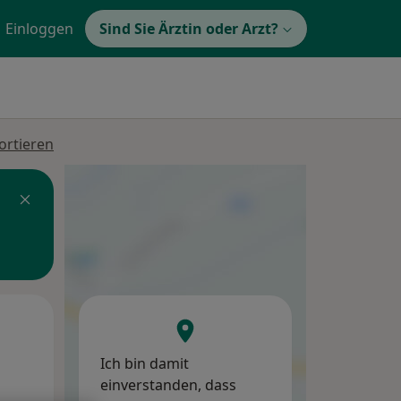
Einloggen
Sind Sie Ärztin oder Arzt?
ortieren
Di,
Mi,
Do,
11 Aug
12 Aug
13 Aug
Ich bin damit
einverstanden, dass