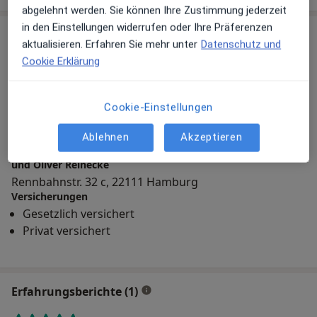
abgelehnt werden. Sie können Ihre Zustimmung jederzeit
in den Einstellungen widerrufen oder Ihre Präferenzen
Praxis
aktualisieren. Erfahren Sie mehr unter
Datenschutz und
Cookie Erklärung
Zu Google Maps
Cookie-Einstellungen
Ablehnen
Akzeptieren
HNO Gem.Praxis Horn Dres. Dirk Heinrich Claudia Reeh
und Oliver Reinecke
Rennbahnstr. 32 c, 22111 Hamburg
Versicherungen
Gesetzlich versichert
Privat versichert
Erfahrungsberichte (1)