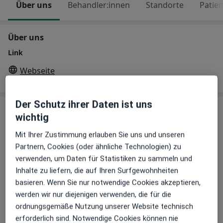
Über uns
Behandler:innen
Standorte
Patie
Über uns
Link
Webseite
Der Schutz ihrer Daten ist uns
Behandler:innen
Überprüfe meine Versicherung
wichtig
Mit Ihrer Zustimmung erlauben Sie uns und unseren
Chirotherapeut
Partnern, Cookies (oder ähnliche Technologien) zu
verwenden, um Daten für Statistiken zu sammeln und
Inhalte zu liefern, die auf Ihren Surfgewohnheiten
Dr. med. Dirk Heinrich
basieren. Wenn Sie nur notwendige Cookies akzeptieren,
Hals-Nasen-Ohren-Arzt, Chirotherapeut
werden wir nur diejenigen verwenden, die für die
ordnungsgemäße Nutzung unserer Website technisch
23 Bewertungen
erforderlich sind. Notwendige Cookies können nie