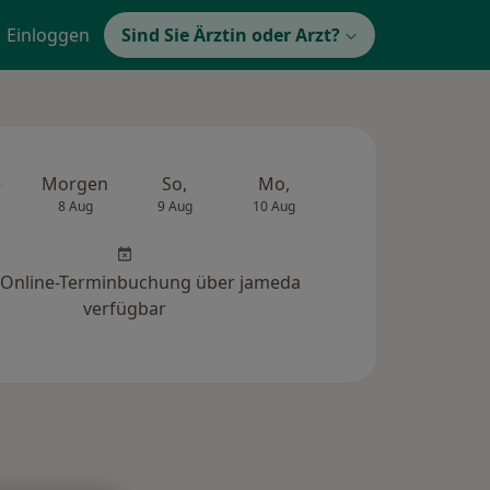
Einloggen
Sind Sie Ärztin oder Arzt?
e
Morgen
So,
Mo,
Di,
Mi,
8 Aug
9 Aug
10 Aug
11 Aug
12 Au
 Online-Terminbuchung über jameda
verfügbar