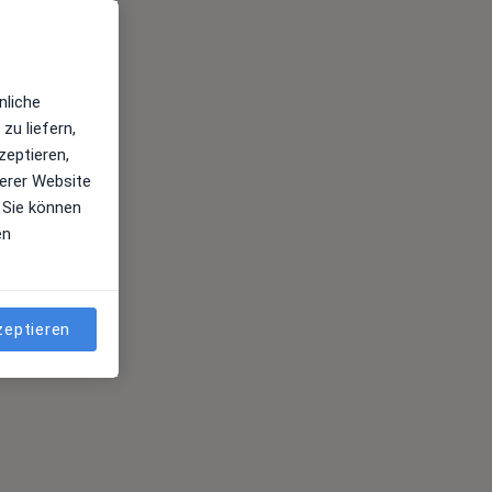
nliche
zu liefern,
zeptieren,
erer Website
 Sie können
en
zeptieren