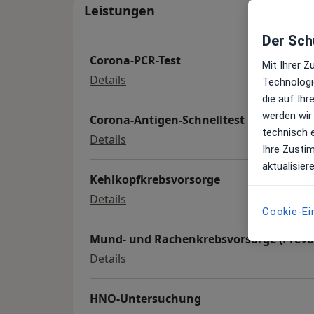
Leistungen
Der Schu
Corona-PCR-Test
Mit Ihrer 
Corona-PCR-Test
Details
Technologi
die auf Ih
werden wir
Corona-Antigen-Schnelltest
technisch 
Corona-Antigen-Schnelltest
Details
Ihre Zusti
aktualisier
Kehlkopfkrebsvorsorge
Kehlkopfkrebsvorsorge
Details
Cookie-Ei
Mund- und Rachenkrebsvorsorge (Prevo
Mund- und Rachenkrebsvorsorge (
Details
HNO-Untersuchung