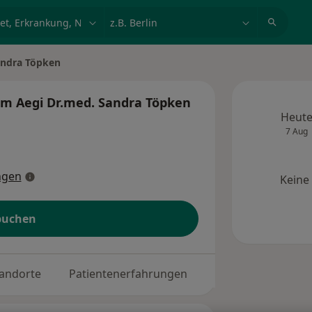
et, Erkrankung, Name
z.B. Berlin
andra Töpken
am Aegi Dr.med. Sandra Töpken
Heut
7 Aug
ngen
Keine
buchen
andorte
Patientenerfahrungen