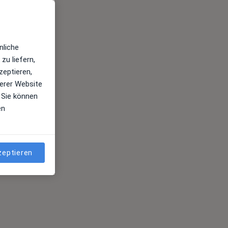
nliche
zu liefern,
zeptieren,
erer Website
 Sie können
en
zeptieren