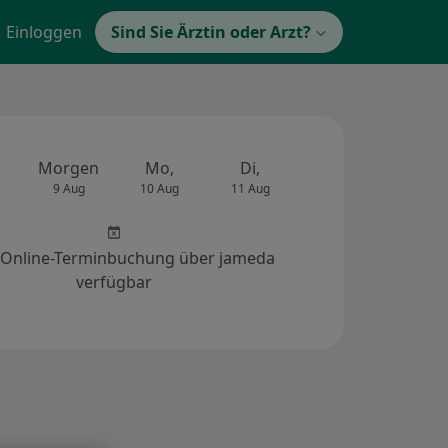
Einloggen
Sind Sie Ärztin oder Arzt?
e
Morgen
Mo,
Di,
Mi,
Do,
9 Aug
10 Aug
11 Aug
12 Aug
13 Au
 Online-Terminbuchung über jameda
verfügbar