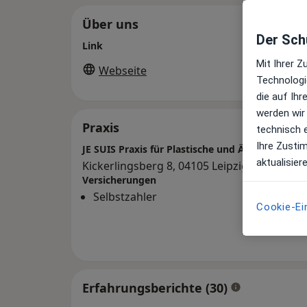
Über uns
Der Schu
Link
Mit Ihrer 
Webseite
Technologi
die auf Ih
werden wir
Praxis
technisch 
Ihre Zusti
JE SUIS Praxis für Plastische und Ästhetische C
aktualisier
Kickerlingsberg 8, 04105 Leipzig
Versicherungen
Selbstzahler
Cookie-Ei
Erfahrungsberichte (30)