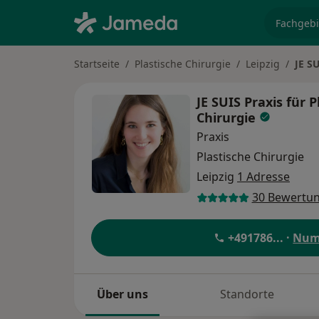
Fachgebi
Startseite
Plastische Chirurgie
Leipzig
JE S
JE SUIS Praxis für 
Chirurgie
Praxis
Plastische Chirurgie
Leipzig
1 Adresse
30 Bewertu
+491786
... ·
Num
Über uns
Standorte