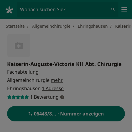
Ha
Wonach suchen Sie?
Startseite
Allgemeinchirurgie
Ehringshausen
Kaiserin
Kaiserin-Auguste-Victoria KH Abt. Chirurgie
Fachabteilung
Allgemeinchirurgie
mehr
Ehringshausen
1 Adresse
1 Bewertung
06443/8
... ·
Nummer anzeigen