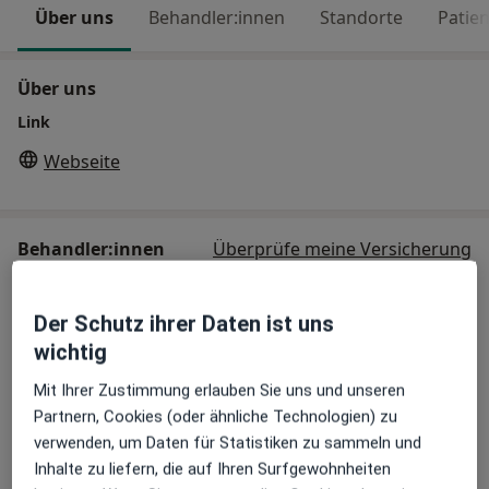
Über uns
Behandler:innen
Standorte
Patie
Über uns
Link
Webseite
Behandler:innen
Überprüfe meine Versicherung
Akupunkteur
Der Schutz ihrer Daten ist uns
wichtig
Mit Ihrer Zustimmung erlauben Sie uns und unseren
Dr. med. Panagiota Zimmermann
Partnern, Cookies (oder ähnliche Technologien) zu
Orthopädin & Unfallchirurgin, Akupunkteurin
verwenden, um Daten für Statistiken zu sammeln und
4 Bewertungen
Inhalte zu liefern, die auf Ihren Surfgewohnheiten