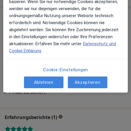
basieren. Wenn Sie nur notwendige Cookies akzeptieren,
werden wir nur diejenigen verwenden, die für die
Praxis
ordnungsgemäße Nutzung unserer Website technisch
erforderlich sind. Notwendige Cookies können nie
abgelehnt werden. Sie können Ihre Zustimmung jederzeit
in den Einstellungen widerrufen oder Ihre Präferenzen
Zu Google Maps
aktualisieren. Erfahren Sie mehr unter
Datenschutz und
Cookie Erklärung
Kaiserin-Auguste-Victoria KH Abt. Chirurgie
Cookie-Einstellungen
Stegwiese 27, 35630 Ehringshausen
Versicherungen
Ablehnen
Akzeptieren
Gesetzlich versichert
Privat versichert
Erfahrungsberichte (1)