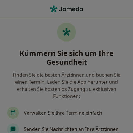
Ha
Kinder- Und Jugendchirurgie • Frankfurt, Hessen
Filter & Sortierung
• 1
Zu Google Map
Kinder- und Jugendchirurgie Praxen in
Kümmern Sie sich um Ihre
Frankfurt
Gesundheit
Wie wir die Suchergebnisse sortieren
Finden Sie die besten Ärzt:innen und buchen Sie
einen Termin. Laden Sie die App herunter und
erhalten Sie kostenlos Zugang zu exklusiven
Funktionen:
Verwalten Sie Ihre Termine einfach
Sana Klinikum Offenbach Klinik f.
Senden Sie Nachrichten an Ihre Ärzt:innen
Kinderchirurgie