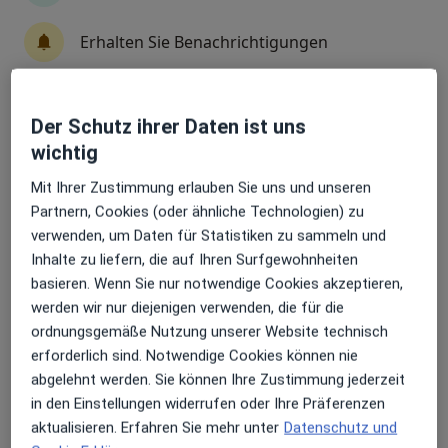
Fachabteilung
Kinder- und Jugendchirurgie
Erhalten Sie Benachrichtigungen
3 Bewertungen
Zu Google
Der Schutz ihrer Daten ist uns
Sehr beliebt: Patient:innen bevorzugen es,
Starkenburgring 66, Offenbach am Main
•
Maps
wichtig
Arzttermine mit der App zu buchen
Sana Klinikum Offenbach Klinik f. Kinderchirurgie
Mit Ihrer Zustimmung erlauben Sie uns und unseren
Keine Online-Terminbuchung über jameda verfügbar
Partnern, Cookies (oder ähnliche Technologien) zu
verwenden, um Daten für Statistiken zu sammeln und
Profil anzeigen
Inhalte zu liefern, die auf Ihren Surfgewohnheiten
basieren. Wenn Sie nur notwendige Cookies akzeptieren,
werden wir nur diejenigen verwenden, die für die
ordnungsgemäße Nutzung unserer Website technisch
erforderlich sind. Notwendige Cookies können nie
abgelehnt werden. Sie können Ihre Zustimmung jederzeit
in den Einstellungen widerrufen oder Ihre Präferenzen
aktualisieren. Erfahren Sie mehr unter
Datenschutz und