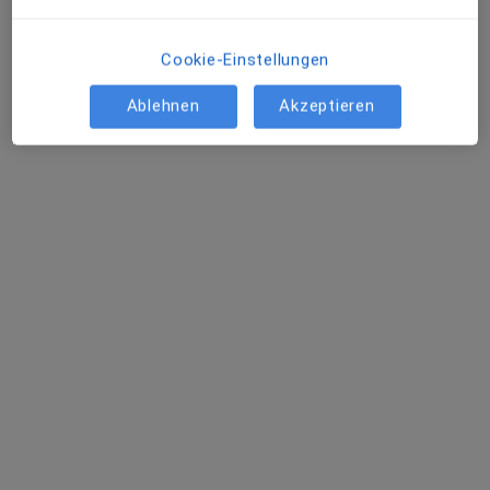
Tagesklinik
Fachabteilung
Kinderklinik, Kinder- und Jugendchirurgie
Cookie-Einstellungen
Amsterdamer Str. 59, Köln
•
Zu Google Maps
Ablehnen
Akzeptieren
Kinderkrankenhaus Klinik für Kinderchirurgie und Kinderurologie Tagesklinik
Keine Online-Terminbuchung über jameda verfügbar
Profil anzeigen
Asklepios Klinik St. Augustin Abt.
Kinderchirurgie