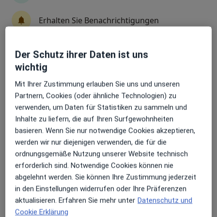
Fachabteilung
Kinder- und Jugendchirurgie
Erhalten Sie Benachrichtigungen
Kerpener Str. 62, Köln
•
Zu Google Maps
Universitätsklinikum Köln AöR Klinik für Kinderheilkunde Abt. Kinderchirurgie
Der Schutz ihrer Daten ist uns
Sehr beliebt: Patient:innen bevorzugen es,
Keine Online-Terminbuchung über jameda verfügbar
wichtig
Arzttermine mit der App zu buchen
Profil anzeigen
Mit Ihrer Zustimmung erlauben Sie uns und unseren
Partnern, Cookies (oder ähnliche Technologien) zu
verwenden, um Daten für Statistiken zu sammeln und
Inhalte zu liefern, die auf Ihren Surfgewohnheiten
basieren. Wenn Sie nur notwendige Cookies akzeptieren,
werden wir nur diejenigen verwenden, die für die
ordnungsgemäße Nutzung unserer Website technisch
erforderlich sind. Notwendige Cookies können nie
abgelehnt werden. Sie können Ihre Zustimmung jederzeit
in den Einstellungen widerrufen oder Ihre Präferenzen
Kinderkrankenhaus Klinik für
aktualisieren. Erfahren Sie mehr unter
Datenschutz und
Kinderchirurgie und Kinderurologie
Cookie Erklärung