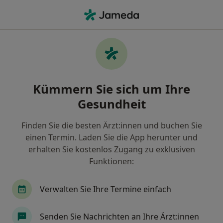
Ha
Kinder- Und Jugendchirurgie • Köln, Nordrhein-Westfalen
Filter & Sortierung
• 1
Zu Google Map
Kinder- und Jugendchirurgie Praxen in
Kümmern Sie sich um Ihre
Köln
Gesundheit
Wie wir die Suchergebnisse sortieren
Finden Sie die besten Ärzt:innen und buchen Sie
einen Termin. Laden Sie die App herunter und
erhalten Sie kostenlos Zugang zu exklusiven
Funktionen:
Verwalten Sie Ihre Termine einfach
Universitätsklinikum Köln AöR Klinik für
Senden Sie Nachrichten an Ihre Ärzt:innen
Kinderheilkunde Abt. Kinderchirurgie