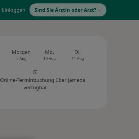
Einloggen
Sind Sie Ärztin oder Arzt?
e
Morgen
Mo,
Di,
Mi,
Do,
9 Aug
10 Aug
11 Aug
12 Aug
13 Au
 Online-Terminbuchung über jameda
verfügbar