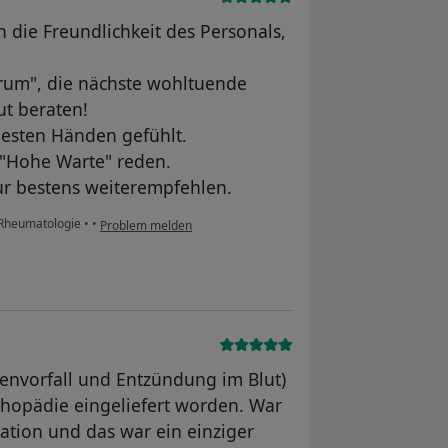
h die Freundlichkeit des Personals,
rum", die nächste wohltuende
ut beraten!
besten Händen gefühlt.
 "Hohe Warte" reden.
ur bestens weiterempfehlen.
d Rheumatologie
•
•
Problem melden
envorfall und Entzündung im Blut)
rthopädie eingeliefert worden. War
tation und das war ein einziger