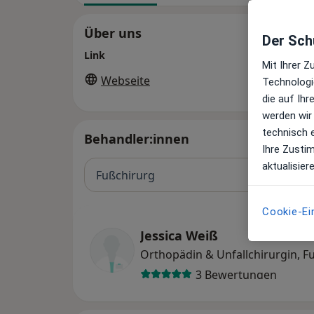
Über uns
Der Schu
Link
Mit Ihrer 
Webseite
Technologi
die auf Ih
werden wir
technisch 
Behandler:innen
Ihre Zusti
aktualisier
Fußchirurg
Cookie-Ei
Jessica Weiß
Orthopädin & Unfallchirurgin, F
3 Bewertungen