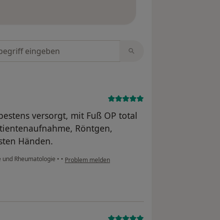
ngen erfahren
tungen durchsuchen
bestens versorgt, mit Fuß OP total
Patientenaufnahme, Röntgen,
esten Händen.
ie und Rheumatologie
•
•
Problem melden