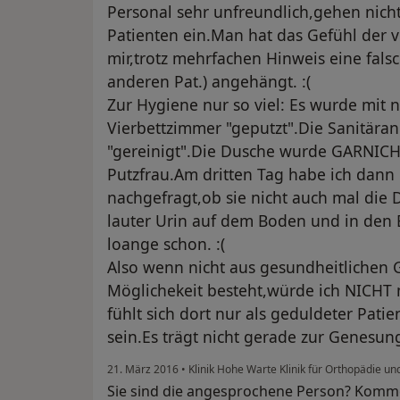
Personal sehr unfreundlich,gehen nich
Patienten ein.Man hat das Gefühl der vö
mir,trotz mehrfachen Hinweis eine fals
anderen Pat.) angehängt. :(
Zur Hygiene nur so viel: Es wurde mit
Vierbettzimmer "geputzt".Die Sanitära
"gereinigt".Die Dusche wurde GARNICHT
Putzfrau.Am dritten Tag habe ich dann 
nachgefragt,ob sie nicht auch mal die
lauter Urin auf dem Boden und in den E
loange schon. :(
Also wenn nicht aus gesundheitlichen
Möglichekeit besteht,würde ich NICHT
fühlt sich dort nur als geduldeter Patie
sein.Es trägt nicht gerade zur Genesung b
21. März 2016
•
Klinik Hohe Warte Klinik für Orthopädie u
Sie sind die angesprochene Person? Komme