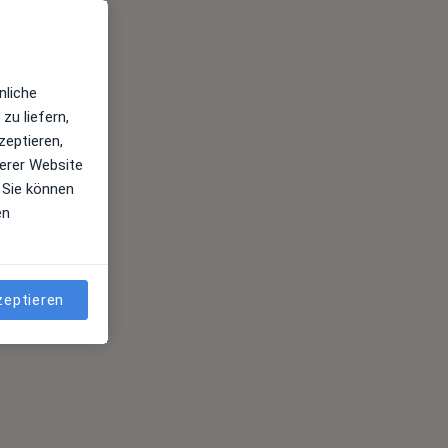
nliche
zu liefern,
zeptieren,
erer Website
 Sie können
en
zeptieren