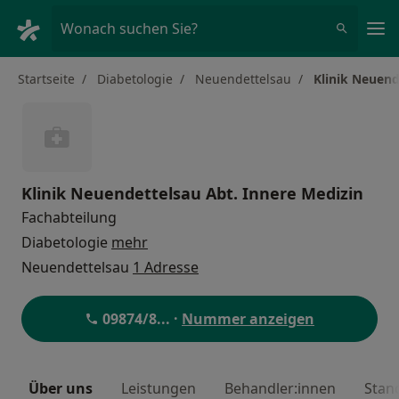
Ha
Wonach suchen Sie?
Startseite
Diabetologie
Neuendettelsau
Klinik Neuend
Klinik Neuendettelsau Abt. Innere Medizin
Fachabteilung
Diabetologie
mehr
Neuendettelsau
1 Adresse
09874/8
... ·
Nummer anzeigen
Über uns
Leistungen
Behandler:innen
Stan