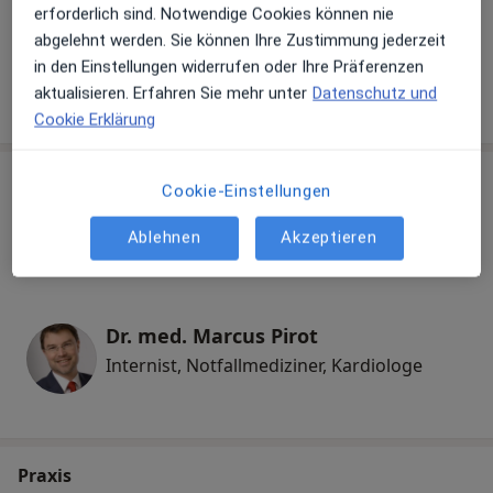
Onlinesprechstunde
erforderlich sind. Notwendige Cookies können nie
abgelehnt werden. Sie können Ihre Zustimmung jederzeit
in den Einstellungen widerrufen oder Ihre Präferenzen
aktualisieren. Erfahren Sie mehr unter
Datenschutz und
Wie funktioniert die Preisbildung?
Cookie Erklärung
Behandler:innen
Überprüfe meine Versicherung
Cookie-Einstellungen
Ablehnen
Akzeptieren
Internist
Dr. med. Marcus Pirot
Internist, Notfallmediziner, Kardiologe
Praxis