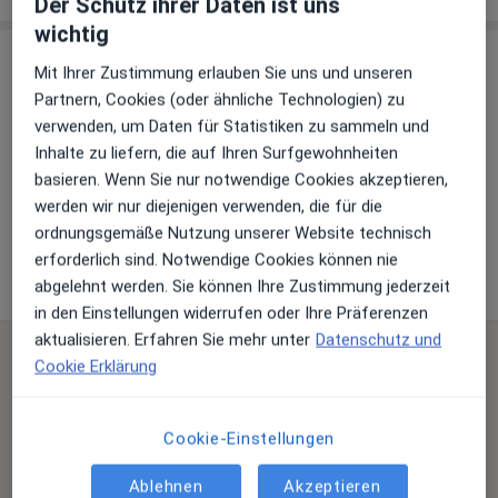
Der Schutz ihrer Daten ist uns
wichtig
Praxis
Mit Ihrer Zustimmung erlauben Sie uns und unseren
Partnern, Cookies (oder ähnliche Technologien) zu
verwenden, um Daten für Statistiken zu sammeln und
Zu Google Maps
Inhalte zu liefern, die auf Ihren Surfgewohnheiten
basieren. Wenn Sie nur notwendige Cookies akzeptieren,
werden wir nur diejenigen verwenden, die für die
ordnungsgemäße Nutzung unserer Website technisch
Klinikum rechts der Isar Gefäßzentrum
erforderlich sind. Notwendige Cookies können nie
Ismaninger Str. 22, 81675 München
abgelehnt werden. Sie können Ihre Zustimmung jederzeit
in den Einstellungen widerrufen oder Ihre Präferenzen
aktualisieren. Erfahren Sie mehr unter
Datenschutz und
Häufig gestellte Fragen
Cookie Erklärung
Welche Fachgebiete deckt die Klinikum rechts der Isar
Gefäßzentrum in München ab?
Cookie-Einstellungen
Die Klinikum rechts der Isar Gefäßzentrum hat ein
großes Behandlerteam in München und deckt
Ablehnen
Akzeptieren