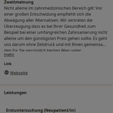
Zweitmeinung
Nicht alleine im zahnmedizinischen Bereich gilt: Vor
einer großen Entscheidung empfiehlt sich die
Abwägung aller Alternativen. Wir vertreten die
Überzeugung dass es bei Ihrer Gesundheit zum
Beispiel bei einer umfangreichen Zahnsanierung nicht
alleine um den günstigsten Preis gehen sollte. Es geht
uns darum ohne Zeitdruck und mit Ihnen gemeinsam
den für Sie persönlich besten Weg unter
Über uns
mehr
Berücksichtigung aller Faktoren der Zahnheilkunde zu
finden. Die wichtigsten Elemente sind der Befund die
Link
Therapiealternativen die Herkunft und Kosten des
Webseite
Materials die Qualität des Zahntechnik-Labors der
Zeitaufwand und die Komplexität der Behandlung.
Sofern Ihnen eine Planung bzw. ein Heil- und
Leistungen
Kostenplan bzw. ein Kostenvoranschlag bereits
vorliegt gibt Ihnen dieser Aufschluss über die
wesentlichen medizinischen und wirtschaftlichen
Erstuntersuchung (Neupatient/in)
Eckdaten.