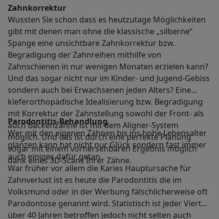
Zahnkorrektur
Wussten Sie schon dass es heutzutage Möglichkeiten
gibt mit denen man ohne die klassische „silberne“
Spange eine unsichtbare Zahnkorrektur bzw.
Begradigung der Zahnreihen mithilfe von
Zahnschienen in nur wenigen Monaten erzielen kann?
Und das sogar nicht nur im Kinder- und Jugend-Gebiss
sondern auch bei Erwachsenen jeden Alters? Eine
kieferorthopädische Idealisierung bzw. Begradigung
mit Korrektur der Zahnstellung sowohl der Front- als
Parodontitis-Behandlung
auch Backenzähne ist mit dem Aligner-System
Wer mit den eigenen Zähnen bis ins hohe Lebensalter
möglich. Und das ist durch eine perfekte Planung
glänzen kann hat nicht nur Glück sondern fast immer
sogar mit einem vorhersehbaren Ergebnis möglich
auch einiges dafür getan.
dank eines 3D-Scans Ihrer Zähne.
War früher vor allem die Karies Hauptursache für
Zahnverlust ist es heute die Parodontitis die im
Volksmund oder in der Werbung fälschlicherweise oft
Parodontose genannt wird. Statistisch ist jeder Vierte
über 40 Jahren betroffen jedoch nicht selten auch