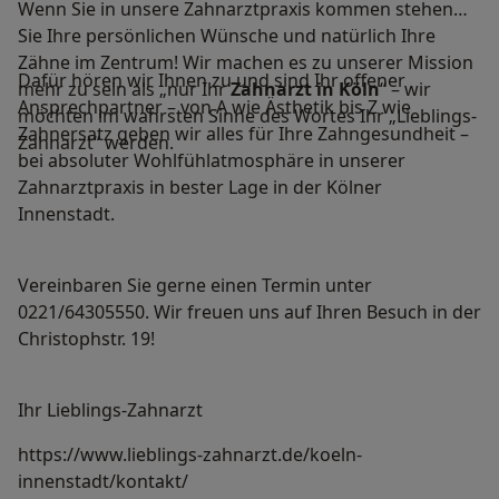
Wenn Sie in unsere Zahnarztpraxis kommen stehen
Sie Ihre persönlichen Wünsche und natürlich Ihre
Zähne im Zentrum! Wir machen es zu unserer Mission
Dafür hören wir Ihnen zu und sind Ihr offener
mehr zu sein als „nur Ihr
Zahnarzt in Köln
“ – wir
Ansprechpartner – von A wie Ästhetik bis Z wie
möchten im wahrsten Sinne des Wortes Ihr „Lieblings-
Zahnersatz geben wir alles für Ihre Zahngesundheit –
Zahnarzt“ werden.
bei absoluter Wohlfühlatmosphäre in unserer
Zahnarztpraxis in bester Lage in der Kölner
Innenstadt.
Vereinbaren Sie gerne einen Termin unter
0221/64305550. Wir freuen uns auf Ihren Besuch in der
Christophstr. 19!
Ihr Lieblings-Zahnarzt
https://www.lieblings-zahnarzt.de/koeln-
innenstadt/kontakt/