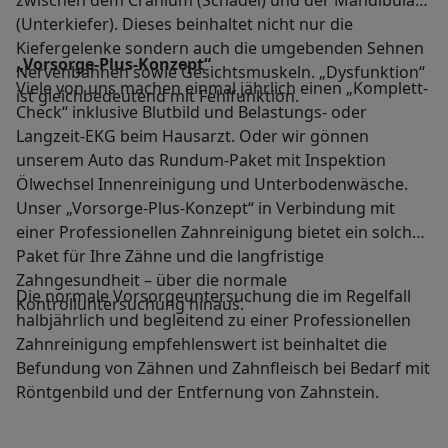
zwischen dem Cranium (Schädel) und der Mandibula
(Unterkiefer). Dieses beinhaltet nicht nur die
Kiefergelenke sondern auch die umgebenden Sehnen
„Vorsorge-Plus-Konzept“
Nervenbahnen sowie Gesichtsmuskeln. „Dysfunktion“
Viele von uns machen einmal jährlich einen „Komplett-
ist gleichbedeutend mit Fehlfunktion.
Check“ inklusive Blutbild und Belastungs- oder
Langzeit-EKG beim Hausarzt. Oder wir gönnen
unserem Auto das Rundum-Paket mit Inspektion
Ölwechsel Innenreinigung und Unterbodenwäsche.
Unser „Vorsorge-Plus-Konzept“ in Verbindung mit
einer Professionellen Zahnreinigung bietet ein solches
Paket für Ihre Zähne und die langfristige
Zahngesundheit – über die normale
Die normale Vorsorgeuntersuchung die im Regelfall
Kontrolluntersuchung hinaus.
halbjährlich und begleitend zu einer Professionellen
Zahnreinigung empfehlenswert ist beinhaltet die
Befundung von Zähnen und Zahnfleisch bei Bedarf mit
Röntgenbild und der Entfernung von Zahnstein.