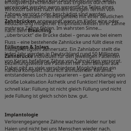
Zahnersatzes. Während Zahnkronen immer dann
erfolgsversprechender ist das Ergebnis durch den
verwendet werden wenn wesentliche Teiles eines
Wirkstoff bereits nach einem einzigen Termin von
Zahnes zerstört oder beschädigt sind werden
rund 15 Stunden – einhergehend mit einer deutlichen
Zahnbrücken
angewandt wenn im Kiefer eine oder
Reduzierung möglicher Empfindlichkeiten Ihrer Zähne
mehrere Zähne fehlen. Im wahrsten Sinne
nach dem
Bleaching
.
„überbrückt” die Brücke dabei – genau wie bei einem
Fluss – eine bestehende Zahnlücke und füllt diese mit
Füllungen & Inlays
maßgefertigtem Zahnersatz. Ein Zahnlabor stellt die
Jedes Jahr werden in Deutschland rund 50 Millionen
Zahnbrücke
individuell für den jeweiligen Patienten
von Karies befallene Zähne von Zahnärzten versorgt.
beziehungsweise die Patientin her zum Beispiel aus
Dabei gibt es viele verschiedene Möglichkeiten ein
nahezu komplett natürlich anmutender Keramik.
entstandenes Loch zu reparieren – ganz abhängig von
Größe Lokalisation Ästhetik und Funktion! Hierbei wird
schnell klar: Füllung ist nicht gleich Füllung und nicht
jede Füllung ist gleich schön bzw. gut.
Implantologie
Verlorengegangene Zähne wachsen leider nur bei
Haien und nicht bei uns Menschen wieder nach.