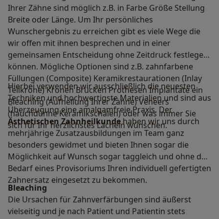
Ihrer Zähne sind möglich z.B. in Farbe Größe Stellung
Breite oder Länge. Um Ihr persönliches
Wunschergebnis zu erreichen gibt es viele Wege die
wir offen mit ihnen besprechen und in einer
gemeinsamen Entscheidung ohne Zeitdruck festlegen
können. Mögliche Optionen sind z.B. zahnfarbene
Füllungen (Composite) Keramikrestaurationen (Inlay
Hierbei verwenden wir ausschließlich die neuesten
Teilkrone) Kronen Brücken Prothesen Implantate ein
Techniken und hochwertigste Materialien und sind aus
Bleaching (Aufhellung Ihrer Zähne) Veneers
Überzeugung eine amalgamfreie Praxis. Der
(hauchdünne Keramikschalen) oder was immer Sie
Ästhetischen Zahnheilkunde
haben wir uns durch
sich für Ihr herzlichstes Lächeln wünschen.
mehrjährige Zusatzausbildungen im Team ganz
besonders gewidmet und bieten Ihnen sogar die
Möglichkeit auf Wunsch sogar taggleich und ohne den
Bedarf eines Provisoriums Ihren individuell gefertigten
Zahnersatz eingesetzt zu bekommen.
Bleaching
Die Ursachen für Zahnverfärbungen sind äußerst
vielseitig und je nach Patient und Patientin stets