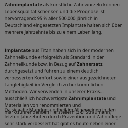
Zahnimplantate
als künstliche Zahnwurzeln können
Lebensqualität schenken und die Prognose ist
hervorragend: 95 % aller 500.000 jährlich in
Deutschland eingesetzten Implantate halten sich über
mehrere Jahrzehnte bis zu einem Leben lang.
Implantate
aus Titan haben sich in der modernen
Zahnheilkunde erfolgreich als Standard in der
Zahnheilkunde bzw. in Bezug auf
Zahnersatz
durchgesetzt und führen zu einem deutlich
verbesserten Komfort sowie einer ausgezeichneten
Langlebigkeit im Vergleich zu herkömmlichen
Methoden. Wir verwenden in unserer Praxis
ausschließlich hochwertigste
Zahnimplantate
und
Materialien von renommierten und
Da sich die Mundgesundheit im Allgemeinen in den
marktführendenden Herstellern (z.B. Straumann).
letzten Jahrzehnten durch Prävention und Zahnpflege
sehr stark verbessert hat gibt es heute neben einer