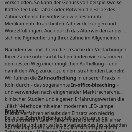
verschieden. So kann der Genuss von beispielsweise
Kaffee Tee Cola Tabak oder Rotwein die Farbe des
Zahnes ebenso beeinflussen wie bestimmte
Medikamente Krankheiten Zahnverletzungen und
Wurzelfüllungen. Auch durch das Älterwerden ändert
sich die Pigmentierung Ihrer Zähne im Allgemeinen.
Nachdem wir mit Ihnen die Ursache der Verfärbungen
Ihrer Zähne untersucht haben finden wir zusammen
den besten Weg einer möglichen Aufhellung – und
damit den Weg zurück zu einem strahlenden Lächeln!
Wir führen die
Zahnaufhellung
in unserer Praxis in
Köln durch – das sogenannte
In-office-bleaching
–
und verwenden nach eingehender Marktrecherche
klinischer Studien und eigenen Erfahrungswerten die
„fläsh“-Methode mit einer modernen LED-Lampe.
Brücken
Dieses Verfahren erlaubt den Einsatz von niedrig
Bei einer
Zahnbrücke
handelt es sich um eine
konzentrierten Gelen (Bleichmittel) als dies bei einer
bewährte und sehr variable Variante des festsitzenden
Aufhellung ohne Lampe möglich ist. Entsprechend