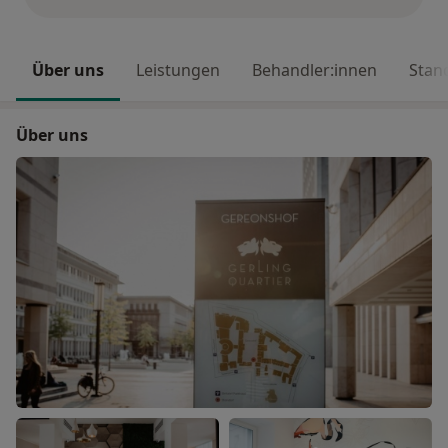
Über uns
Leistungen
Behandler:innen
Stan
Über uns