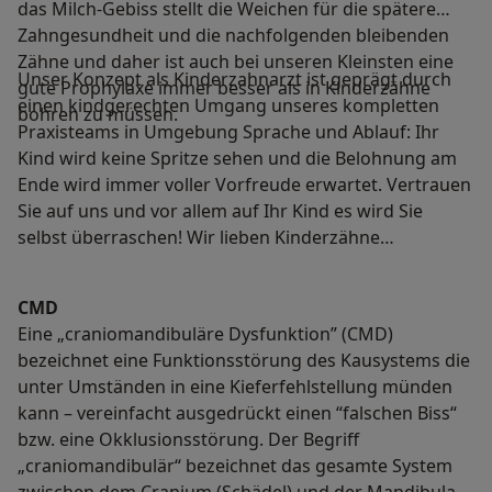
das Milch-Gebiss stellt die Weichen für die spätere
Zahngesundheit und die nachfolgenden bleibenden
Zähne und daher ist auch bei unseren Kleinsten eine
Unser Konzept als Kinderzahnarzt ist geprägt durch
gute Prophylaxe immer besser als in Kinderzähne
einen kindgerechten Umgang unseres kompletten
bohren zu müssen.
Praxisteams in Umgebung Sprache und Ablauf: Ihr
Kind wird keine Spritze sehen und die Belohnung am
Ende wird immer voller Vorfreude erwartet. Vertrauen
Sie auf uns und vor allem auf Ihr Kind es wird Sie
selbst überraschen! Wir lieben Kinderzähne…
CMD
Eine „craniomandibuläre Dysfunktion” (CMD)
bezeichnet eine Funktionsstörung des Kausystems die
unter Umständen in eine Kieferfehlstellung münden
kann – vereinfacht ausgedrückt einen “falschen Biss“
bzw. eine Okklusionsstörung. Der Begriff
„craniomandibulär“ bezeichnet das gesamte System