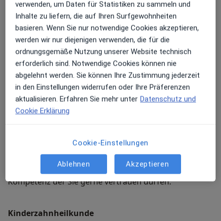
verwenden, um Daten für Statistiken zu sammeln und
Inhalte zu liefern, die auf Ihren Surfgewohnheiten
Ästhetische Zahnheilkunde
basieren. Wenn Sie nur notwendige Cookies akzeptieren,
Lächeln wird jedem Menschen von Geburt an
werden wir nur diejenigen verwenden, die für die
mitgegeben man muss es nicht lernen! Das sollte man
ordnungsgemäße Nutzung unserer Website technisch
auf keinen Fall wieder verlernen und darum sollte man
erforderlich sind. Notwendige Cookies können nie
seine Zähne auch nicht dem Zufall überlassen. Lachen
abgelehnt werden. Sie können Ihre Zustimmung jederzeit
und Zähne zeigen ist doch eine der schönsten Arten
in den Einstellungen widerrufen oder Ihre Präferenzen
Gefühle zu zeigen!? Es gibt so viele Möglichkeiten Ihr
aktualisieren. Erfahren Sie mehr unter
Datenschutz und
persönliches Wunschergebnis zu erzielen: Sei es durch
Cookie Erklärung
ein Bleaching, Veneers, Keramikrestaurationen,
zahnfarbende Füllungen oder was immer Sie sich für
Diesem Gebiet habe ich mich durch eine fast 2jährige
Ihr herzlichstes und unbeschwertes Lächeln
Cookie-Einstellungen
Zusatzausbildung ganz besonders gewidmet und den
wünschen.
Tätigkeitsschwerpunkt für Ästhetische Zahnheilkunde
Ablehnen
Akzeptieren
bei der Akademie für Praxis und Wissenschaft erlangt.
Kompetenz der Sie gerne vertrauen dürfen.
Kinderzahnheilkunde