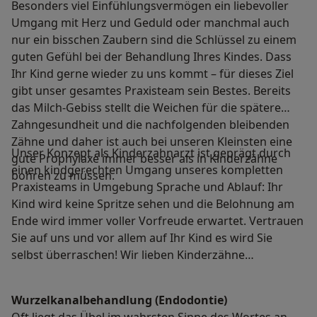
Besonders viel Einfühlungsvermögen ein liebevoller
Umgang mit Herz und Geduld oder manchmal auch
nur ein bisschen Zaubern sind die Schlüssel zu einem
guten Gefühl bei der Behandlung Ihres Kindes. Dass
Ihr Kind gerne wieder zu uns kommt – für dieses Ziel
gibt unser gesamtes Praxisteam sein Bestes. Bereits
das Milch-Gebiss stellt die Weichen für die spätere
Zahngesundheit und die nachfolgenden bleibenden
Zähne und daher ist auch bei unseren Kleinsten eine
Unser Konzept als Kinderzahnarzt ist geprägt durch
gute Prophylaxe immer besser als in Kinderzähne
einen kindgerechten Umgang unseres kompletten
bohren zu müssen.
Praxisteams in Umgebung Sprache und Ablauf: Ihr
Kind wird keine Spritze sehen und die Belohnung am
Ende wird immer voller Vorfreude erwartet. Vertrauen
Sie auf uns und vor allem auf Ihr Kind es wird Sie
selbst überraschen! Wir lieben Kinderzähne…
Wurzelkanalbehandlung (Endodontie)