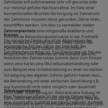
Zahnlücke erfreulicherweise sehr oft gesunde oder
nur minimal gefüllte Nachbarzähne. Im Falle einer
konventionellen Brücken-Versorgung als Zahnersatz
der Zahnlücke müssten diese gesunden Zähne intensiv
beschliffen werden. Um dies zu vermeiden stellen
Zahnimplantate
eine zeitgemäße etablierte und
Kronen
schonende Behandlungsalternative in der Prothetik
Die natürliche Zahnkrone ist im Allgemeinen der
bzw. im Bereich Zahnersatz dar. Diese Option der
anatomische Teil des Zahns der oberhalb des
Zahnheilkunde wird zudem auch höchsten
Zahnfleisches sichtbar ist. Eine Zahnkrone als Teil des
Ansprüchen von Patienten an die Ästhetik gerecht.
festsitzenden Zahnersatzes kommt dann zum Einsatz
wenn eine Karies eine Wurzelkanalbehandlung oder
zum Beispiel eine Unfallverletzung zu einer so starken
Schädigung des eigenen Zahnes geführt haben dass
die Behandlung mit einer einfachen Zahnfüllung z.B.
aus Kunststoff nicht mehr möglich oder dauerhaft
Teleskopprothesen
nicht mehr stabil genug ist. Während eine Füllung im
Eine Teleskopprothese ist der ideale Zahnersatz für
Zahn selbst verankert ist und nur geringere Teile der
eine dauerhafte Stabilität bei hervorragender Ästhetik
Zahnsubstanz ersetzt umschließt eine Krone den Zahn