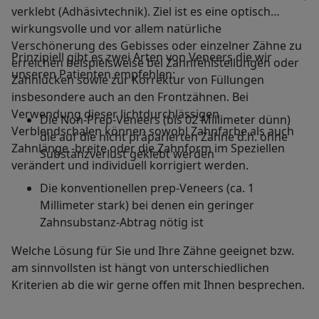
verklebt (Adhäsivtechnik). Ziel ist es eine optisch
wirkungsvolle und vor allem natürliche
Verschönerung des Gebisses oder einzelner Zähne zu
Prinzipiell gibt es zwei Arten von Veneers die wir
erreichen beispielsweise bei Zahnfehlstellungen oder
unseren Patienten empfehlen:
Zahnlücken sowie zur Korrektur von Füllungen
insbesondere auch an den Frontzähnen. Bei
Verwendung dieser lichtdurchlässigen
Die Non-Prep-Veneers (bis 02 Millimeter dünn)
Verblendschalen können sowohl Zahnfarbe als auch
die auf die nicht präparierten Zähne d.h. ohne
Zahnlänge -breite oder die Zahnform im Speziellen
Substanzverlust geklebt werden
verändert und individuell korrigiert werden.
Die konventionellen prep-Veneers (ca. 1
Millimeter stark) bei denen ein geringer
Zahnsubstanz-Abtrag nötig ist
Welche Lösung für Sie und Ihre Zähne geeignet bzw.
am sinnvollsten ist hängt von unterschiedlichen
Kriterien ab die wir gerne offen mit Ihnen besprechen.