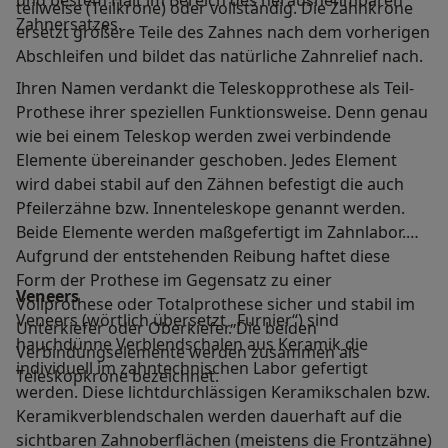
und bestem Halt im Bereich des herausnehmbaren
teilweise (Teilkrone) oder vollständig. Die Zahnkrone
Zahnersatzes.
ersetzt größere Teile des Zahnes nach dem vorherigen
Abschleifen und bildet das natürliche Zahnrelief nach.
Ihren Namen verdankt die Teleskopprothese als Teil-
Prothese ihrer speziellen Funktionsweise. Denn genau
wie bei einem Teleskop werden zwei verbindende
Elemente übereinander geschoben. Jedes Element
wird dabei stabil auf den Zähnen befestigt die auch
Pfeilerzähne bzw. Innenteleskope genannt werden.
Beide Elemente werden maßgefertigt im Zahnlabor.
Aufgrund der entstehenden Reibung haftet diese
Form der Prothese im Gegensatz zu einer
Veneers
Vollprothese oder Totalprothese sicher und stabil im
Veneers (wörtlich übersetzt „Furnier“) sind
Unterkiefer oder Oberkiefer. Die beiden
hauchdünne Verblendschalen aus Keramik die
Verbindungselemente werden zusammen als
individuell im zahntechnischen Labor gefertigt
Teleskopkrone bezeichnet.
werden. Diese lichtdurchlässigen Keramikschalen bzw.
Keramikverblendschalen werden dauerhaft auf die
sichtbaren Zahnoberflächen (meistens die Frontzähne)