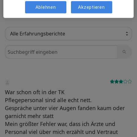
Mehr über Me
berechnen unter
Mehr erfahren
Ablehnen
Akzeptieren
Bewertungen durchsuchen
War schon oft in der TK
Pflegepersonal sind alle echt nett.
Gespräche unter vier Augen fanden kaum oder
garnicht mehr statt
Mein größter Fehler war, dass ich Ärzte und
Personal viel über mich erzählt und Vertraut