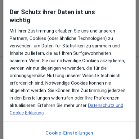
Zu Google Maps
Der Schutz ihrer Daten ist uns
wichtig
LVR Kliniken Köln Fachklinik für Psychiatrie Tagesklinik
Mit Ihrer Zustimmung erlauben Sie uns und unseren
Mülheim
Partnern, Cookies (oder ähnliche Technologien) zu
Adamsstr. 12, 51063 Köln
verwenden, um Daten für Statistiken zu sammeln und
Inhalte zu liefern, die auf Ihren Surfgewohnheiten
basieren. Wenn Sie nur notwendige Cookies akzeptieren,
Erfahrungsberichte (5)
werden wir nur diejenigen verwenden, die für die
ordnungsgemäße Nutzung unserer Website technisch
erforderlich sind. Notwendige Cookies können nie
5 Bewertungen
abgelehnt werden. Sie können Ihre Zustimmung jederzeit
in den Einstellungen widerrufen oder Ihre Präferenzen
aktualisieren. Erfahren Sie mehr unter
Datenschutz und
Jede einzelne Bewertungen ist wichtig.
Cookie Erklärung
Wir prüfen und moderieren
Bewertungen gemäß unserer
Richtlinien. Erfahren Sie mehr über
Cookie-Einstellungen
Bewertungen und wie wir Sterne