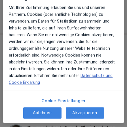
+ 6 Terminarten
Mit Ihrer Zustimmung erlauben Sie uns und unseren
Partnern, Cookies (oder ähnliche Technologien) zu
verwenden, um Daten für Statistiken zu sammeln und
Wie funktioniert die Preisbildung?
Inhalte zu liefern, die auf Ihren Surfgewohnheiten
basieren. Wenn Sie nur notwendige Cookies akzeptieren,
werden wir nur diejenigen verwenden, die für die
Behandler:innen
Überprüfe meine Versicherung
ordnungsgemäße Nutzung unserer Website technisch
erforderlich sind. Notwendige Cookies können nie
abgelehnt werden. Sie können Ihre Zustimmung jederzeit
Dr. Christina Pasaporti
in den Einstellungen widerrufen oder Ihre Präferenzen
Zahnärztin
aktualisieren. Erfahren Sie mehr unter
Datenschutz und
9 Bewertungen
Cookie Erklärung
Patrick Langer
Cookie-Einstellungen
Zahnarzt
21 Bewertungen
Ablehnen
Akzeptieren