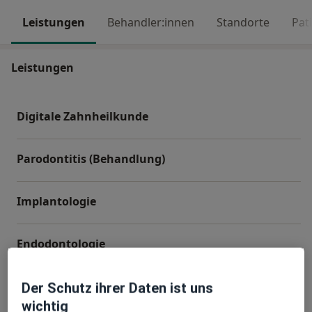
Leistungen
Behandler:innen
Standorte
Pat
Leistungen
Digitale Zahnheilkunde
Parodontitis (Behandlung)
Implantologie
Endodontologie
All on 4
Der Schutz ihrer Daten ist uns
wichtig