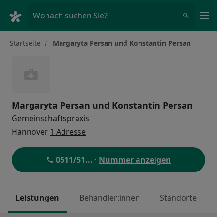
Ha
Wonach suchen Sie?
Startseite
Margaryta Persan und Konstantin Persan
Margaryta Persan und Konstantin Persan
Gemeinschaftspraxis
Hannover
1 Adresse
0511/51
... ·
Nummer anzeigen
Leistungen
Behandler:innen
Standorte