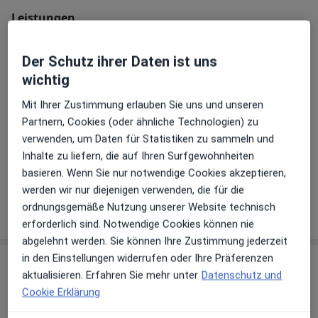
Leistungen
Der Schutz ihrer Daten ist uns
Akupunktur
wichtig
Mit Ihrer Zustimmung erlauben Sie uns und unseren
Eigenbluttherapie
Partnern, Cookies (oder ähnliche Technologien) zu
verwenden, um Daten für Statistiken zu sammeln und
Allergie- & Schmerztherapie
Inhalte zu liefern, die auf Ihren Surfgewohnheiten
basieren. Wenn Sie nur notwendige Cookies akzeptieren,
werden wir nur diejenigen verwenden, die für die
ordnungsgemäße Nutzung unserer Website technisch
Wie funktioniert die Preisbildung?
erforderlich sind. Notwendige Cookies können nie
abgelehnt werden. Sie können Ihre Zustimmung jederzeit
in den Einstellungen widerrufen oder Ihre Präferenzen
Behandler:innen
Überprüfe meine Versicherung
aktualisieren. Erfahren Sie mehr unter
Datenschutz und
Cookie Erklärung
Konstantin Persan