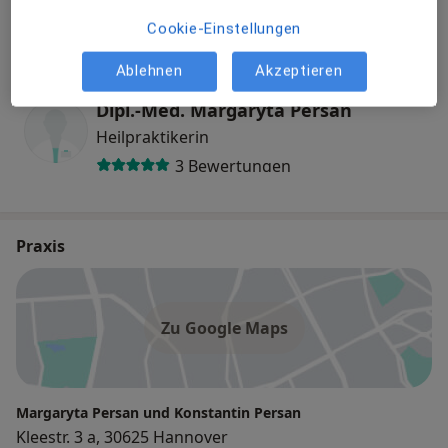
Heilpraktiker
Cookie-Einstellungen
24 Bewertungen
Ablehnen
Akzeptieren
Dipl.-Med. Margaryta Persan
Heilpraktikerin
3 Bewertungen
Praxis
Zu Google Maps
Margaryta Persan und Konstantin Persan
Kleestr. 3 a, 30625 Hannover