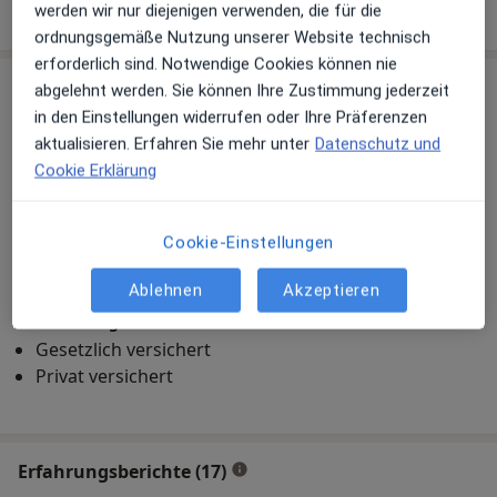
werden wir nur diejenigen verwenden, die für die
ordnungsgemäße Nutzung unserer Website technisch
erforderlich sind. Notwendige Cookies können nie
Praxis
abgelehnt werden. Sie können Ihre Zustimmung jederzeit
in den Einstellungen widerrufen oder Ihre Präferenzen
aktualisieren. Erfahren Sie mehr unter
Datenschutz und
Cookie Erklärung
Zu Google Maps
Cookie-Einstellungen
McKEE Zahnärzte R. Olivia Diederich & Kollegen
Ablehnen
Akzeptieren
Haller Str. 189, 74564 Crailsheim
Versicherungen
Gesetzlich versichert
Privat versichert
Erfahrungsberichte (17)