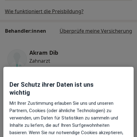
Wie funktioniert die Preisbildung?
Behandler:innen
Überprüfe meine Versicherung
Akram Dib
Zahnarzt
Der Schutz ihrer Daten ist uns
Raquel Olivia Diederich
wichtig
Zahnärztin
17 Bewertungen
Mit Ihrer Zustimmung erlauben Sie uns und unseren
Partnern, Cookies (oder ähnliche Technologien) zu
verwenden, um Daten für Statistiken zu sammeln und
Oana Cuiava
Inhalte zu liefern, die auf Ihren Surfgewohnheiten
Zahnärztin
basieren. Wenn Sie nur notwendige Cookies akzeptieren,
3 Bewertungen