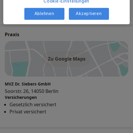
Cookie-Einstellungen
Zahnärztin
Ablehnen
Akzeptieren
Praxis
Zu Google Maps
MVZ Dr. Siebers GmbH
Soorstr. 26, 14050 Berlin
Versicherungen
Gesetzlich versichert
Privat versichert