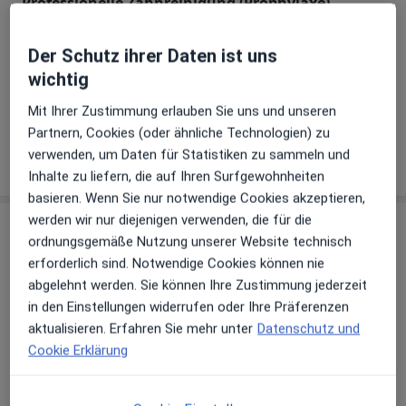
Professionelle Zahnreinigung (Prophylaxe)
Der Schutz ihrer Daten ist uns
Implantologie
wichtig
+ 2 Terminarten
Mit Ihrer Zustimmung erlauben Sie uns und unseren
Partnern, Cookies (oder ähnliche Technologien) zu
verwenden, um Daten für Statistiken zu sammeln und
Wie funktioniert die Preisbildung?
Inhalte zu liefern, die auf Ihren Surfgewohnheiten
basieren. Wenn Sie nur notwendige Cookies akzeptieren,
werden wir nur diejenigen verwenden, die für die
Behandler:innen
Überprüfe meine Versicherung
ordnungsgemäße Nutzung unserer Website technisch
erforderlich sind. Notwendige Cookies können nie
abgelehnt werden. Sie können Ihre Zustimmung jederzeit
Dr. med. dent. M.Sc. Derk Siebers
in den Einstellungen widerrufen oder Ihre Präferenzen
Zahnarzt
aktualisieren. Erfahren Sie mehr unter
Datenschutz und
149 Bewertungen
Cookie Erklärung
Merle Siebers