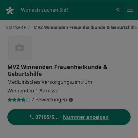
Ha
Wonach suchen Sie?
Startseite
MVZ Winnenden Frauenheilkunde & Geburtshilfe
MVZ Winnenden Frauenheilkunde &
Geburtshilfe
Medizinisches Versorgungszentrum
Winnenden
1 Adresse
7 Bewertungen
07195/5
... ·
Nummer anzeigen