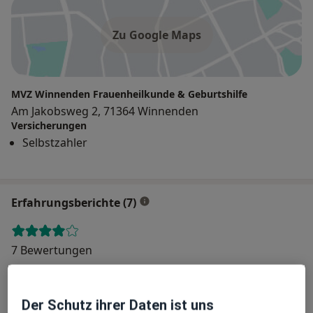
Zu Google Maps
MVZ Winnenden Frauenheilkunde & Geburtshilfe
Am Jakobsweg 2, 71364 Winnenden
Versicherungen
Selbstzahler
Erfahrungsberichte (7)
7 Bewertungen
Jede einzelne Bewertungen ist wichtig.
Der Schutz ihrer Daten ist uns
Wir prüfen und moderieren