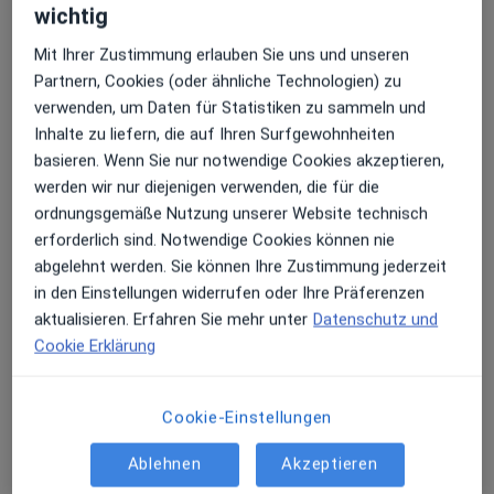
wichtig
Bewertungen gemäß unserer
Richtlinien. Erfahren Sie mehr über
Mit Ihrer Zustimmung erlauben Sie uns und unseren
Bewertungen und wie wir Sterne
Partnern, Cookies (oder ähnliche Technologien) zu
Mehr über Me
berechnen unter
Mehr erfahren
verwenden, um Daten für Statistiken zu sammeln und
Inhalte zu liefern, die auf Ihren Surfgewohnheiten
basieren. Wenn Sie nur notwendige Cookies akzeptieren,
werden wir nur diejenigen verwenden, die für die
ordnungsgemäße Nutzung unserer Website technisch
erforderlich sind. Notwendige Cookies können nie
Bewertungen durchsuchen
abgelehnt werden. Sie können Ihre Zustimmung jederzeit
in den Einstellungen widerrufen oder Ihre Präferenzen
aktualisieren. Erfahren Sie mehr unter
Datenschutz und
Cookie Erklärung
Telefonnummer verifiziert
Cookie-Einstellungen
Ich war heute erstmals als Neupatientin bei Frau
Dr. Savas und bin wirklich beeindruckt. Sie ist
Ablehnen
Akzeptieren
eine Ärztin, wie man sie heute nur noch selten