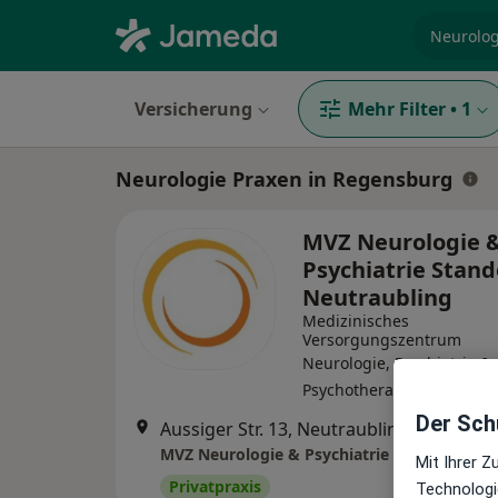
Fachgebi
Versicherung
Mehr Filter
•
1
Neurologie Praxen in Regensburg
MVZ Neurologie 
Psychiatrie Stand
Neutraubling
Medizinisches
Versorgungszentrum
Neurologie, Psychiatrie &
Psychotherapie
Der Schu
Aussiger Str. 13, Neutraubling
•
Zu Goog
MVZ Neurologie & Psychiatrie Standort Neu
Mit Ihrer 
Privatpraxis
Technologi