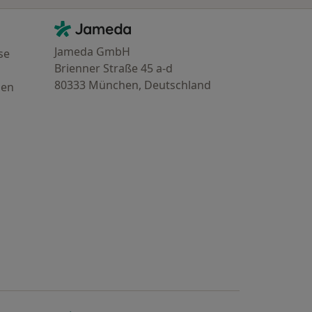
Kontakt
Jameda - Startseite
Jameda GmbH
se
Brienner Straße 45 a-d
80333 München, Deutschland
gen