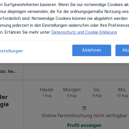
ren Surfgewohnheiten basieren. Wenn Sie nur notwendige Cookies ak
 nur diejenigen verwenden, die für die ordnungsgemäße Nutzung uns
ikum
Heute
Morgen
So,
Mo,
erforderlich sind. Notwendige Cookies können nie abgelehnt werden.
ogie
7 Aug
8 Aug
9 Aug
10 Aug
mmung jederzeit in den Einstellungen widerrufen oder Ihre Präferenz
ogie
en. Erfahren Sie mehr unter
Datenschutz und Cookie Erklärung
Online-Terminbuchung nicht verfügbar
Ablehnen
Ak
Profil anzeigen
nstellungen
ogle
Universitätsklinikum Institut f. Pathologie Abt. Neuropathologie
Heute
Morgen
So,
Mo,
der
7 Aug
8 Aug
9 Aug
10 Aug
ogie
Online-Terminbuchung nicht verfügbar
Profil anzeigen