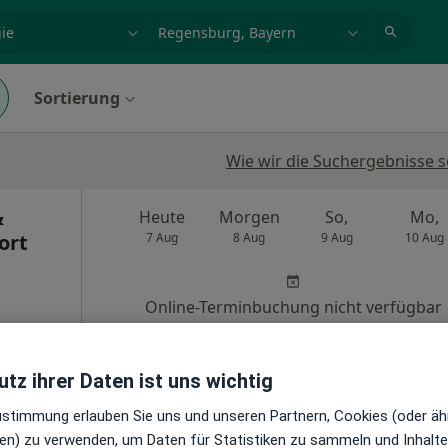
et, Erkrankung, Name
z.B. Berlin
Sortierung
Wie wir die Suchergebnisse s
&
Heute
Morgen
So,
Mo,
ort
7 Aug
8 Aug
9 Aug
10 Aug
Online-Terminbuchung nicht verfügbar
Profil anzeigen
tz ihrer Daten ist uns wichtig
le Maps
traubling
Zustimmung erlauben Sie uns und unseren Partnern, Cookies (oder äh
en) zu verwenden, um Daten für Statistiken zu sammeln und Inhalte 