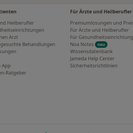
tienten
Für Ärzte und Heilberufler
nd Heilberufler
Premiumlösungen und Prei
heitseinrichtungen
Für Ärzte und Heilberufler
nen Arzt
Für Gesundheitseinrichtun
 gesuchte Behandlungen
Noa Notes
neu
nkungen
Wissensdatenbank
Jameda Help Center
 App
Sicherheitsrichtlinien
en-Ratgeber