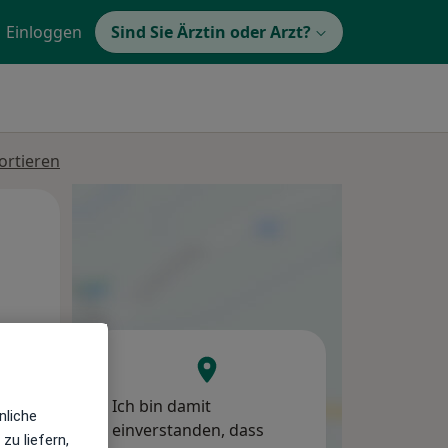
Einloggen
Sind Sie Ärztin oder Arzt?
ortieren
Di,
Mi,
Do,
11 Aug
12 Aug
13 Aug
Ich bin damit
nliche
einverstanden, dass
zu liefern,