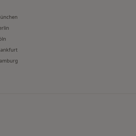
München
rlin
öln
rankfurt
 Hamburg
en
rn