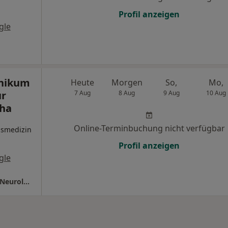
Profil anzeigen
gle
inikum
Heute
Morgen
So,
Mo,
ür
7 Aug
8 Aug
9 Aug
10 Aug
eha
Online-Terminbuchung nicht verfügbar
nsmedizin
Profil anzeigen
gle
medbo Bezirksklinikum Regensb. Klinik für Neurologische Reha