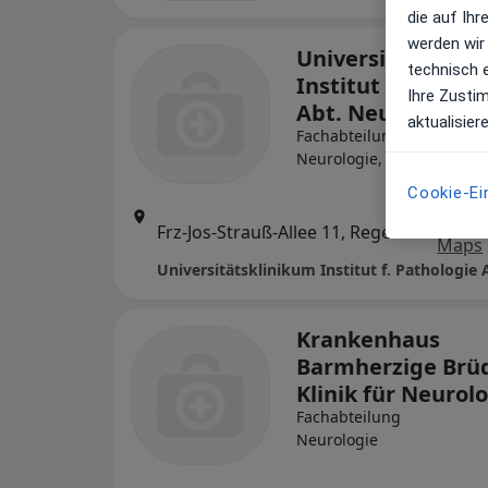
die auf Ih
werden wir
Universitätsklin
technisch 
Institut f. Pathol
Ihre Zusti
Abt. Neuropathol
aktualisier
Fachabteilung
Neurologie, Pathologie
Cookie-Ei
Zu Go
Frz-Jos-Strauß-Allee 11, Regensburg
•
Maps
Krankenhaus
Barmherzige Brü
Klinik für Neurol
Fachabteilung
Neurologie