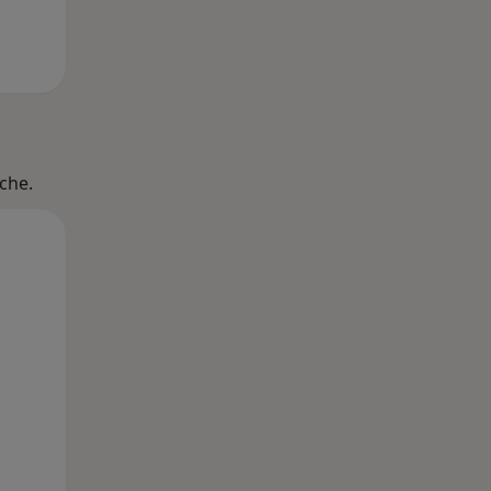
che.
Di,
Mi,
Do,
11 Aug
12 Aug
13 Aug