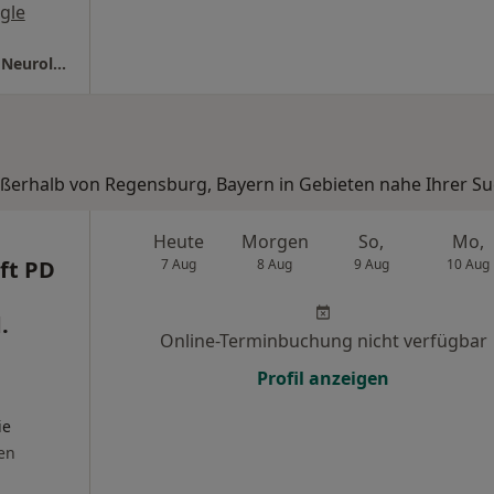
gle
Krankenhaus Barmherzige Brüder Klinik für Neurologie
außerhalb von Regensburg, Bayern in Gebieten nahe Ihrer Su
Heute
Morgen
So,
Mo,
ft PD
7 Aug
8 Aug
9 Aug
10 Aug
.
Online-Terminbuchung nicht verfügbar
Profil anzeigen
ie
en