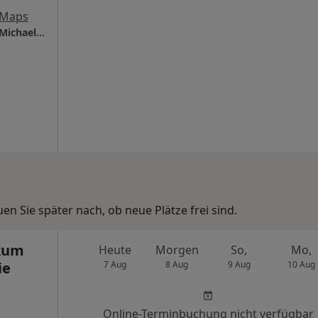
 Maps
Neuropuls Ärztepartnerschaft PD Dr. Frank-Michael Reinhardt Dr.med. Roland Gerlach PRIVATPRAXIS
n Sie später nach, ob neue Plätze frei sind.
ikum
Heute
Morgen
So,
Mo,
ie
7 Aug
8 Aug
9 Aug
10 Aug
Online-Terminbuchung nicht verfügbar