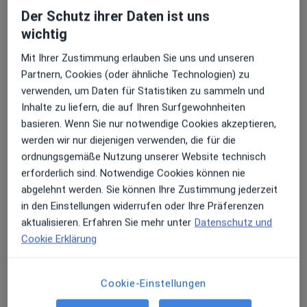
Der Schutz ihrer Daten ist uns
Erhalten Sie Benachrichtigungen
wichtig
Behandler:innen
Überprüfe meine Versicherung
Mit Ihrer Zustimmung erlauben Sie uns und unseren
Neurologe
Partnern, Cookies (oder ähnliche Technologien) zu
Sehr beliebt: Patient:innen bevorzugen es,
verwenden, um Daten für Statistiken zu sammeln und
Arzttermine mit der App zu buchen
Inhalte zu liefern, die auf Ihren Surfgewohnheiten
basieren. Wenn Sie nur notwendige Cookies akzeptieren,
Heinrich Gehring
werden wir nur diejenigen verwenden, die für die
Neurologe, Psychiater
ordnungsgemäße Nutzung unserer Website technisch
5 Bewertungen
erforderlich sind. Notwendige Cookies können nie
abgelehnt werden. Sie können Ihre Zustimmung jederzeit
Dr. med. Stephan Nitschke
in den Einstellungen widerrufen oder Ihre Präferenzen
aktualisieren. Erfahren Sie mehr unter
Datenschutz und
Neurologe
Cookie Erklärung
4 Bewertungen
Cookie-Einstellungen
Praxis