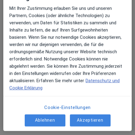
Orthopädie
Mit Ihrer Zustimmung erlauben Sie uns und unseren
Erhalten Sie Benachrichtigungen
Kulmbacher Str. 103, Bayreuth
•
Zu Google Maps
Partnern, Cookies (oder ähnliche Technologien) zu
Klinik Herzoghöhe Abt. Orthopädie
verwenden, um Daten für Statistiken zu sammeln und
Inhalte zu liefern, die auf Ihren Surfgewohnheiten
Keine Online-Terminbuchung über jameda verfügbar
basieren. Wenn Sie nur notwendige Cookies akzeptieren,
Sehr beliebt: Patient:innen bevorzugen es,
Profil anzeigen
werden wir nur diejenigen verwenden, die für die
Arzttermine mit der App zu buchen
ordnungsgemäße Nutzung unserer Website technisch
erforderlich sind. Notwendige Cookies können nie
abgelehnt werden. Sie können Ihre Zustimmung jederzeit
in den Einstellungen widerrufen oder Ihre Präferenzen
aktualisieren. Erfahren Sie mehr unter
Datenschutz und
Cookie Erklärung
Cookie-Einstellungen
MediClin Reha-Zentrum Roter Hügel Abt.
Orthopädie
Ablehnen
Akzeptieren
Fachabteilung
Orthopädie, Rheumatologie