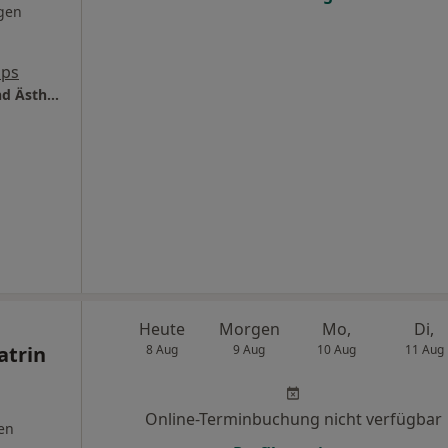
gen
aps
KÖ-Aesthetics Praxisklinik für Plastische- und Ästhetische Chirurgie
Heute
Morgen
Mo,
Di,
atrin
8 Aug
9 Aug
10 Aug
11 Aug
Online-Terminbuchung nicht verfügbar
en