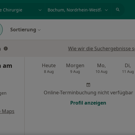
et, Erkrankung, Name
z.B. Berlin
Sortierung
m
Wie wir die Suchergebnisse s
m am
Heute
Morgen
Mo,
Di,
8 Aug
9 Aug
10 Aug
11 Aug
Online-Terminbuchung nicht verfügbar
gen
Profil anzeigen
e Maps