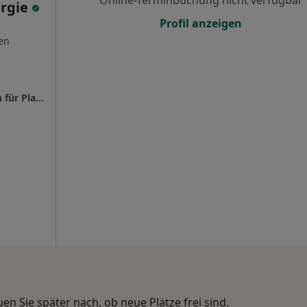
Online-Terminbuchung nicht verfügbar
urgie
Profil anzeigen
en
Fachklinik Dr.med. Sandra Stocks Fachärztin für Plastische- und Ästhetische Chirurgie
n Sie später nach, ob neue Plätze frei sind.