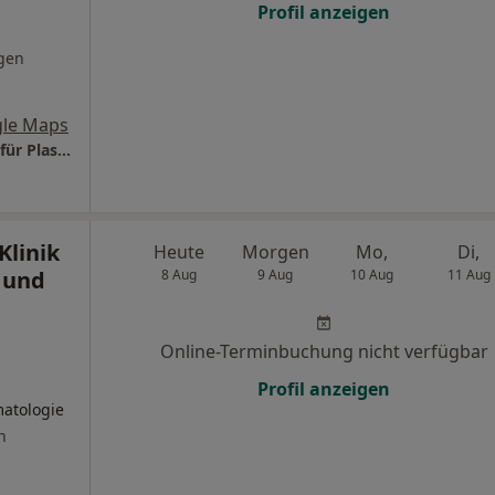
Profil anzeigen
gen
le Maps
aestheticals - Dr. med. Dirk Cichon Facharzt für Plastische- und Ästhetische Chirurgie
Klinik
Heute
Morgen
Mo,
Di,
 und
8 Aug
9 Aug
10 Aug
11 Aug
Online-Terminbuchung nicht verfügbar
Profil anzeigen
matologie
n