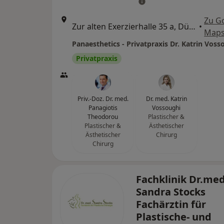
Zu G
Zur alten Exerzierhalle 35 a, Düsseldorf
•
Map
Panaesthetics - Privatpraxis Dr. Katrin Voss
Privatpraxis
Priv.-Doz. Dr. med.
Dr. med. Katrin
Panagiotis
Vossoughi
Theodorou
Plastischer &
Plastischer &
Ästhetischer
Ästhetischer
Chirurg
Chirurg
Fachklinik Dr.med
Sandra Stocks
Fachärztin für
Plastische- und