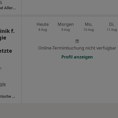
s
St. Josef-Hospital Klinik für Dermatologie und Allergologie Abt. Ästhet. operative Medizin
Heute
Morgen
Mo,
Di,
nik f.
8 Aug
9 Aug
10 Aug
11 Aug
gie
Online-Terminbuchung nicht verfügbar
etzte
Profil anzeigen
n
gle
BG Uniklinikum Bergmannsheil Klinik f. Plastische Chirurgie und Schwerbrandverletzte