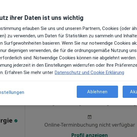
i Leifeld
tz ihrer Daten ist uns wichtig
tischer &
etischer
Zustimmung erlauben Sie uns und unseren Partnern, Cookies (oder äh
hirurg
en) zu verwenden, um Daten für Statistiken zu sammeln und Inhalte 
ren Surfgewohnheiten basieren. Wenn Sie nur notwendige Cookies ak
 nur diejenigen verwenden, die für die ordnungsgemäße Nutzung uns
erforderlich sind. Notwendige Cookies können nie abgelehnt werden.
mmung jederzeit in den Einstellungen widerrufen oder Ihre Präferenz
en. Erfahren Sie mehr unter
Datenschutz und Cookie Erklärung
außerhalb von Bochum, Nordrhein-Westfalen in Gebieten nah
Ablehnen
Ak
nstellungen
Heute
Morgen
Mo,
Di,
8 Aug
9 Aug
10 Aug
11 Aug
urgie
Online-Terminbuchung nicht verfügbar
Profil anzeigen