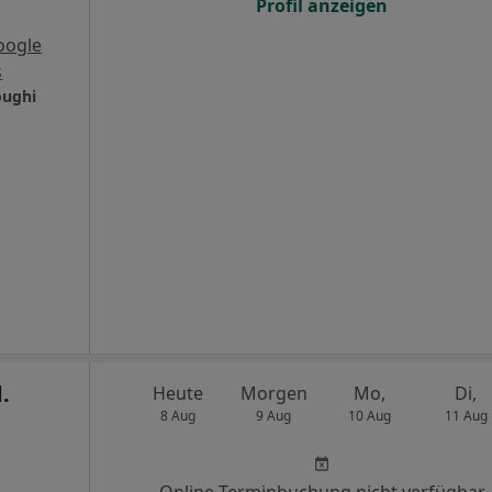
Profil anzeigen
oogle
s
oughi
.
Heute
Morgen
Mo,
Di,
8 Aug
9 Aug
10 Aug
11 Aug