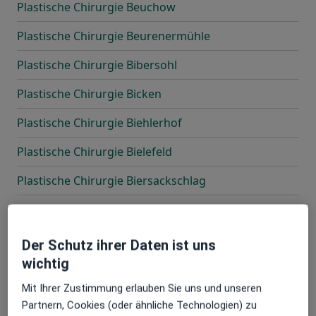
Plastische Chirurgie Beuchow
Plastische Chirurgie Beurenermühle
Plastische Chirurgie Bibersohl
Plastische Chirurgie Bicken
Plastische Chirurgie Biehlerhof
Plastische Chirurgie Bielefeld
Plastische Chirurgie Biersackschlag
Plastische Chirurgie Binnrot
Plastische Chirurgie Birkenhof
Der Schutz ihrer Daten ist uns
wichtig
Plastische Chirurgie Bismarckquelle
Mit Ihrer Zustimmung erlauben Sie uns und unseren
Plastische Chirurgie Blangenmoorfeld
Partnern, Cookies (oder ähnliche Technologien) zu