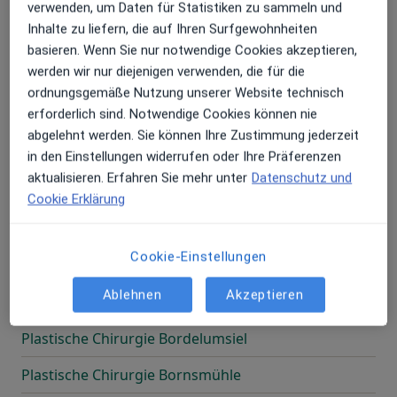
verwenden, um Daten für Statistiken zu sammeln und
Plastische Chirurgie Bleckederwerder
Inhalte zu liefern, die auf Ihren Surfgewohnheiten
Plastische Chirurgie Blick
basieren. Wenn Sie nur notwendige Cookies akzeptieren,
werden wir nur diejenigen verwenden, die für die
Plastische Chirurgie Bochum
ordnungsgemäße Nutzung unserer Website technisch
erforderlich sind. Notwendige Cookies können nie
Plastische Chirurgie Böelnorderfeld
abgelehnt werden. Sie können Ihre Zustimmung jederzeit
Plastische Chirurgie Boize
in den Einstellungen widerrufen oder Ihre Präferenzen
aktualisieren. Erfahren Sie mehr unter
Datenschutz und
Plastische Chirurgie Bökensberg
Cookie Erklärung
Plastische Chirurgie Bolanderhof
Cookie-Einstellungen
Plastische Chirurgie Bolland
Ablehnen
Akzeptieren
Plastische Chirurgie Bonn
Plastische Chirurgie Bordelumsiel
Plastische Chirurgie Bornsmühle