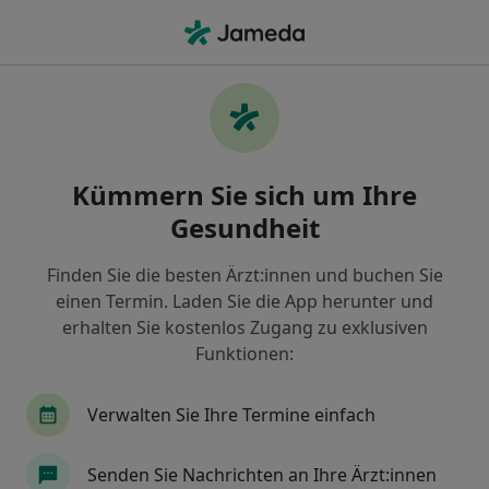
Ha
Plastische Chirurgie • Göttingen, Niedersachsen
Filter & Sortierung
• 1
Zu Google Map
Plastische Chirurgie Praxen in Göttingen
Kümmern Sie sich um Ihre
Wie wir die Suchergebnisse sortieren
Gesundheit
Finden Sie die besten Ärzt:innen und buchen Sie
einen Termin. Laden Sie die App herunter und
erhalten Sie kostenlos Zugang zu exklusiven
Funktionen:
Verwalten Sie Ihre Termine einfach
Universitätsmedizin Göttingen Georg-
August-Universität Klinik für
Senden Sie Nachrichten an Ihre Ärzt:innen