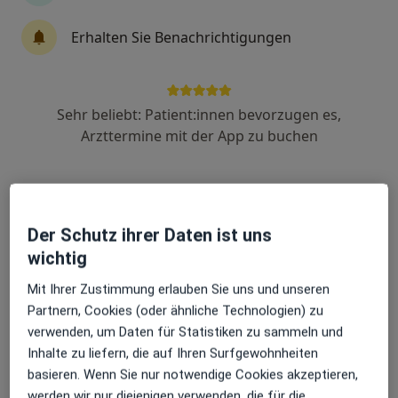
Unfallchirurgie, Orthopädie u. Plast.
Chirurgie
Erhalten Sie Benachrichtigungen
Fachabteilung
Plastische Chirurgie, Unfallchirurgie, Orthopädie
12 Bewertungen
Sehr beliebt: Patient:innen bevorzugen es,
Robert-Koch-Str. 40, Göttingen
Arzttermine mit der App zu buchen
•
Zu Google Maps
Universitätsmedizin Göttingen Georg-August-Universität Klinik für Unfallchirurgie, Orthopädie u. Plast. Chirurgie
Keine Online-Terminbuchung über jameda verfügbar
Profil anzeigen
Der Schutz ihrer Daten ist uns
wichtig
Mit Ihrer Zustimmung erlauben Sie uns und unseren
Partnern, Cookies (oder ähnliche Technologien) zu
verwenden, um Daten für Statistiken zu sammeln und
Inhalte zu liefern, die auf Ihren Surfgewohnheiten
basieren. Wenn Sie nur notwendige Cookies akzeptieren,
werden wir nur diejenigen verwenden, die für die