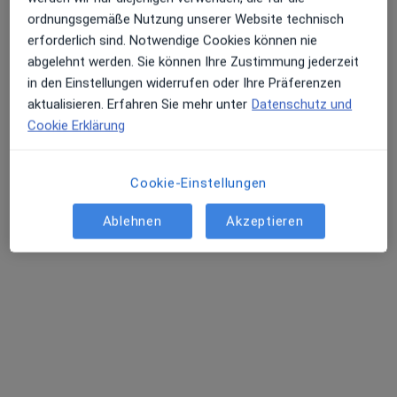
ordnungsgemäße Nutzung unserer Website technisch
Evangelisches Krankenhaus Göttingen-
erforderlich sind. Notwendige Cookies können nie
Weende gGmbH Abt. Plastische- und
abgelehnt werden. Sie können Ihre Zustimmung jederzeit
Ästhetische Chirurgie
in den Einstellungen widerrufen oder Ihre Präferenzen
Fachabteilung
aktualisieren. Erfahren Sie mehr unter
Datenschutz und
Plastische Chirurgie
Cookie Erklärung
An der Lutter 24, Göttingen
•
Zu Google Maps
Evangelisches Krankenhaus Göttingen-Weende gGmbH Abt. Plastische- und Ästhetische Chirurgie
Cookie-Einstellungen
Keine Online-Terminbuchung über jameda verfügbar
Ablehnen
Akzeptieren
Profil anzeigen