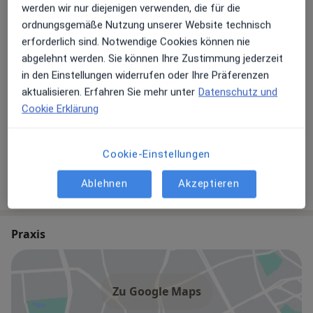
werden wir nur diejenigen verwenden, die für die
ordnungsgemäße Nutzung unserer Website technisch
erforderlich sind. Notwendige Cookies können nie
Jochen Harbaum-Weiß
abgelehnt werden. Sie können Ihre Zustimmung jederzeit
in den Einstellungen widerrufen oder Ihre Präferenzen
Allgemeinmediziner
aktualisieren. Erfahren Sie mehr unter
Datenschutz und
321 Bewertungen
Cookie Erklärung
Dr. med. Neele Herweg-Steffens
Cookie-Einstellungen
Allgemeinmedizinerin
129 Bewertungen
Ablehnen
Akzeptieren
Praxis
Zu Google Maps