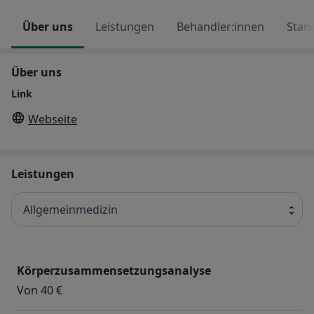
Über uns
Leistungen
Behandler:innen
Stan
Über uns
Link
Webseite
Leistungen
Allgemeinmedizin
Körperzusammensetzungsanalyse
Von 40 €