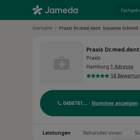
Fachgebi
Startseite
Praxis Dr.med.dent. Susanne Schmid 
Praxis Dr.med.dent
Praxis
Hamburg
1 Adresse
58 Bewertu
0406781
... ·
Nummer anzeigen
Leistungen
Behandler:innen
St