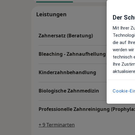
Leistungen
Der Schu
Mit Ihrer 
Zahnersatz (Beratung)
Technologi
die auf Ih
werden wir
Bleaching - Zahnaufhellung (Beratung)
technisch 
Ihre Zusti
aktualisier
Kinderzahnbehandlung
Biologische Zahnmedizin
Cookie-Ei
Professionelle Zahnreinigung (Prophyla
+ 9 Terminarten