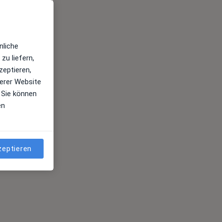
nliche
zu liefern,
zeptieren,
erer Website
 Sie können
en
zeptieren