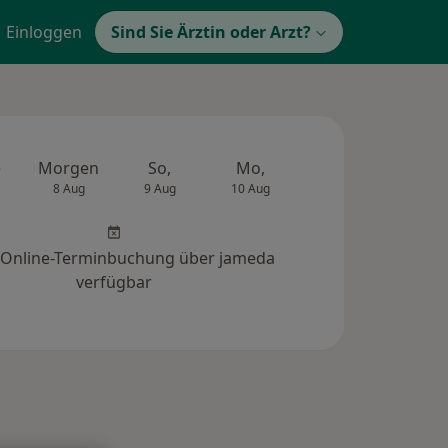
Einloggen
Sind Sie Ärztin oder Arzt?
e
Morgen
So,
Mo,
Di,
Mi,
8 Aug
9 Aug
10 Aug
11 Aug
12 Au
 Online-Terminbuchung über jameda
verfügbar