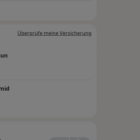
Überprüfe meine Versicherung
aun
hmid
n