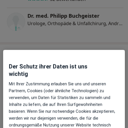
Dr. med. Philipp Buchgeister
Urologe, Orthopäde & Unfallchirurg, Androloge
Praxis
Der Schutz ihrer Daten ist uns
wichtig
Zu Google Maps
Mit Ihrer Zustimmung erlauben Sie uns und unseren
Partnern, Cookies (oder ähnliche Technologien) zu
verwenden, um Daten für Statistiken zu sammeln und
Praxis Dr.med. Maryam Parviz Fachärztin für Urologie
Inhalte zu liefern, die auf Ihren Surfgewohnheiten
Hindenburgstr. 10 a, 76437 Rastatt
basieren. Wenn Sie nur notwendige Cookies akzeptieren,
Versicherungen
werden wir nur diejenigen verwenden, die für die
Gesetzlich versichert
ordnungsgemäße Nutzung unserer Website technisch
Privat versichert