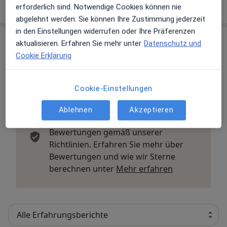
erforderlich sind. Notwendige Cookies können nie
abgelehnt werden. Sie können Ihre Zustimmung jederzeit
in den Einstellungen widerrufen oder Ihre Präferenzen
Erfahrungsberichte (32)
aktualisieren. Erfahren Sie mehr unter
Datenschutz und
Cookie Erklärung
32 Bewertungen
Cookie-Einstellungen
Jede einzelne Bewertungen ist wichtig.
Ablehnen
Akzeptieren
Wir prüfen und moderieren
Bewertungen gemäß unserer
Richtlinien. Erfahren Sie mehr über
Bewertungen und wie wir Sterne
Mehr über Me
berechnen unter
Mehr erfahren