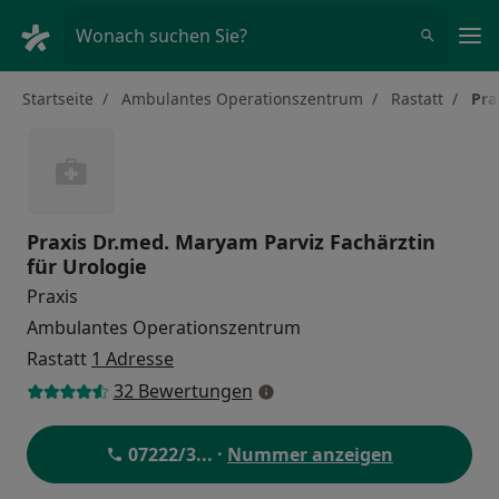
Ha
Wonach suchen Sie?
Startseite
Ambulantes Operationszentrum
Rastatt
Pra
Praxis Dr.med. Maryam Parviz Fachärztin
für Urologie
Praxis
Ambulantes Operationszentrum
Rastatt
1 Adresse
32 Bewertungen
07222/3
... ·
Nummer anzeigen