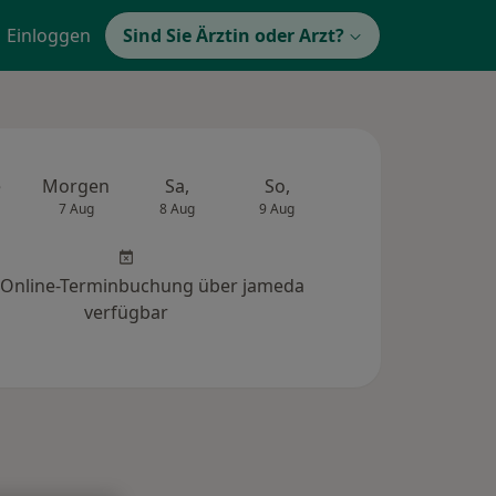
Einloggen
Sind Sie Ärztin oder Arzt?
e
Morgen
Sa,
So,
Mo,
Di,
7 Aug
8 Aug
9 Aug
10 Aug
11 Au
 Online-Terminbuchung über jameda
verfügbar