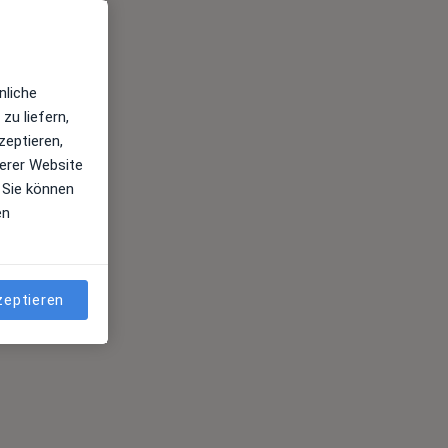
nliche
zu liefern,
zeptieren,
erer Website
 Sie können
en
zeptieren