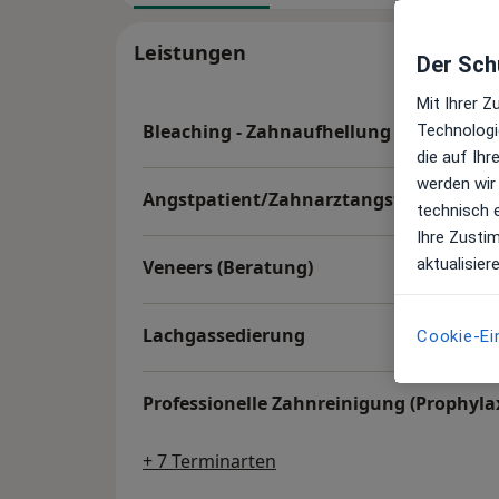
Leistungen
Der Schu
Mit Ihrer 
Bleaching - Zahnaufhellung (Beratung)
Technologi
die auf Ih
werden wir
Angstpatient/Zahnarztangst
technisch 
Ihre Zusti
aktualisier
Veneers (Beratung)
Lachgassedierung
Cookie-Ei
Professionelle Zahnreinigung (Prophyla
+ 7 Terminarten