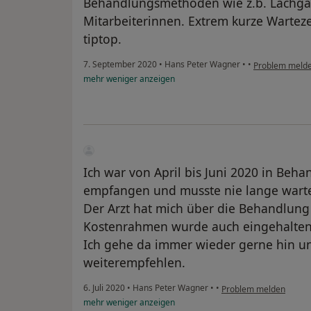
Behandlungsmethoden wie z.b. Lachgas
Mitarbeiterinnen. Extrem kurze Wartez
tiptop.
7. September 2020
•
Hans Peter Wagner
•
•
Problem meld
mehr
weniger
anzeigen
Ich war von April bis Juni 2020 in Beh
empfangen und musste nie lange wart
Der Arzt hat mich über die Behandlung
Kostenrahmen wurde auch eingehalten
Ich gehe da immer wieder gerne hin un
weiterempfehlen.
6. Juli 2020
•
Hans Peter Wagner
•
•
Problem melden
mehr
weniger
anzeigen