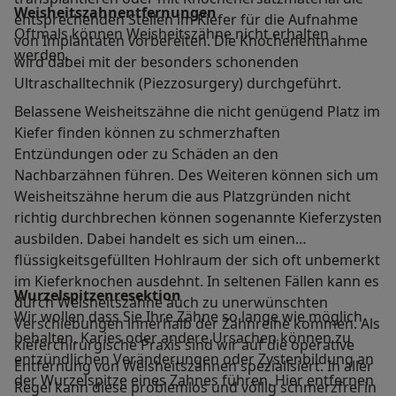
Weisheitszahnentfernungen
entsprechenden Stellen im Kiefer für die Aufnahme
Oftmals können Weisheitszähne nicht erhalten
von Implantaten vorbereiten. Die Knochenentnahme
werden.
wird dabei mit der besonders schonenden
Ultraschalltechnik (Piezzosurgery) durchgeführt.
Belassene Weisheitszähne die nicht genügend Platz im
Kiefer finden können zu schmerzhaften
Entzündungen oder zu Schäden an den
Nachbarzähnen führen. Des Weiteren können sich um
Weisheitszähne herum die aus Platzgründen nicht
richtig durchbrechen können sogenannte Kieferzysten
ausbilden. Dabei handelt es sich um einen
flüssigkeitsgefüllten Hohlraum der sich oft unbemerkt
im Kieferknochen ausdehnt. In seltenen Fällen kann es
Wurzelspitzenresektion
durch Weisheitszähne auch zu unerwünschten
Wir wollen dass Sie Ihre Zähne so lange wie möglich
Verschiebungen innerhalb der Zahnreihe kommen. Als
behalten. Karies oder andere Ursachen können zu
kieferchirurgische Praxis sind wir auf die operative
entzündlichen Veränderungen oder Zystenbildung an
Entfernung von Weisheitszähnen spezialisiert. In aller
der Wurzelspitze eines Zahnes führen. Hier entfernen
Regel kann diese problemlos und völlig schmerzfrei in