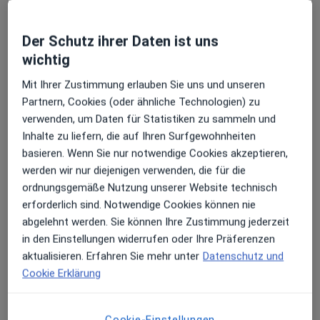
Unsere neu eingerichtete Praxisklinik verfügt über
einen Eingriffsraum nach modernstem Standard sowie
über ein dentales Diagnostikzentrum mit einem
Der Schutz ihrer Daten ist uns
hochauflösenden digitalen Volumentomographen
wichtig
Die folgenden Seiten bieten Ihnen die Möglichkeit sich
welcher eine strahlenarme dreidimensionale
über unser Team die Praxisräumlichkeiten und unsere
Mit Ihrer Zustimmung erlauben Sie uns und unseren
Bildgebung ermöglicht. So werden exakte
Leistungen zu informieren.
Partnern, Cookies (oder ähnliche Technologien) zu
Operationsplanungen z. B. in der Implantologie für Sie
verwenden, um Daten für Statistiken zu sammeln und
möglich.
Inhalte zu liefern, die auf Ihren Surfgewohnheiten
Wir freuen uns darauf Sie kennenzulernen!
basieren. Wenn Sie nur notwendige Cookies akzeptieren,
werden wir nur diejenigen verwenden, die für die
ordnungsgemäße Nutzung unserer Website technisch
Ihre Dres. Tobias Schmiedeberg und Florian Katz
erforderlich sind. Notwendige Cookies können nie
Unsere Praxis-Webseite
abgelehnt werden. Sie können Ihre Zustimmung jederzeit
Meine Behandlungs­schwerpunkte
in den Einstellungen widerrufen oder Ihre Präferenzen
Unsere Schwerpunkte
aktualisieren. Erfahren Sie mehr unter
Datenschutz und
Cookie Erklärung
Die moderne Medizin bietet viele Möglichkeiten
Zahnerkrankungen vorzubeugen oder auf schonende
Art und Weise zu heilen. Gerne stellen wir Ihnen die
Cookie-Einstellungen