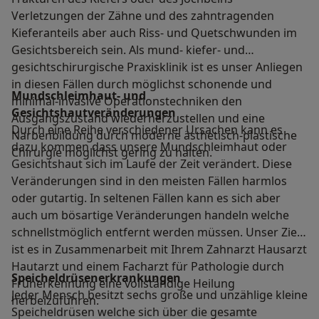
Verletzungen der Zähne und des zahntragenden
Kieferanteils aber auch Riss- und Quetschwunden im
Gesichtsbereich sein. Als mund- kiefer- und
gesichtschirurgische Praxisklinik ist es unser Anliegen
in diesen Fällen durch möglichst schonende und
Mundschleimhaut- und
minimal-invasive Operationstechniken den
Gesichtshautveränderungen
Ausgangszustand wiederherzustellen und eine
Durch eine Reihe verschiedener Ursachen kann es
Narbenbildung durch moderne ästhetisch-plastische
dazu kommen dass unsere Mundschleimhaut oder
Chirurgie möglichst gering zu halten.
Gesichtshaut sich im Laufe der Zeit verändert. Diese
Veränderungen sind in den meisten Fällen harmlos
oder gutartig. In seltenen Fällen kann es sich aber
auch um bösartige Veränderungen handeln welche
schnellstmöglich entfernt werden müssen. Unser Ziel
ist es in Zusammenarbeit mit Ihrem Zahnarzt Hausarzt
Hautarzt und einem Facharzt für Pathologie durch
Speicheldrüsenerkrankungen
Früherkennung eine vollständige Heilung
Jeder Mensch besitzt sechs große und unzählige kleine
herbeizuführen.
Speicheldrüsen welche sich über die gesamte