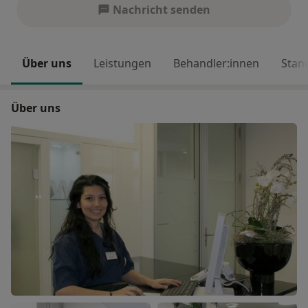
Nachricht senden
Über uns
Leistungen
Behandler:innen
Stan
Über uns