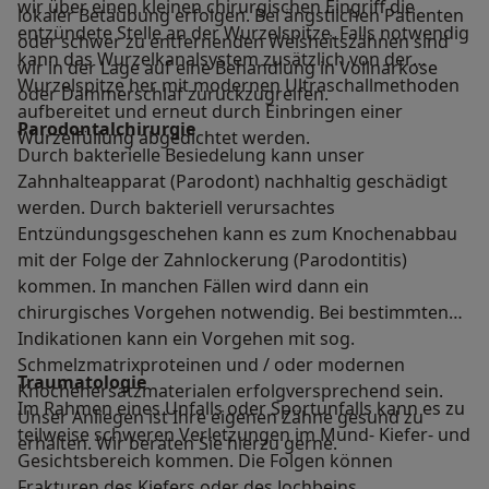
wir über einen kleinen chirurgischen Eingriff die
lokaler Betäubung erfolgen. Bei ängstlichen Patienten
entzündete Stelle an der Wurzelspitze. Falls notwendig
oder schwer zu entfernenden Weisheitszähnen sind
kann das Wurzelkanalsystem zusätzlich von der
wir in der Lage auf eine Behandlung in Vollnarkose
Wurzelspitze her mit modernen Ultraschallmethoden
oder Dämmerschlaf zurückzugreifen.
aufbereitet und erneut durch Einbringen einer
Parodontalchirurgie
Wurzelfüllung abgedichtet werden.
Durch bakterielle Besiedelung kann unser
Zahnhalteapparat (Parodont) nachhaltig geschädigt
werden. Durch bakteriell verursachtes
Entzündungsgeschehen kann es zum Knochenabbau
mit der Folge der Zahnlockerung (Parodontitis)
kommen. In manchen Fällen wird dann ein
chirurgisches Vorgehen notwendig. Bei bestimmten
Indikationen kann ein Vorgehen mit sog.
Schmelzmatrixproteinen und / oder modernen
Traumatologie
Knochenersatzmaterialen erfolgversprechend sein.
Im Rahmen eines Unfalls oder Sportunfalls kann es zu
Unser Anliegen ist Ihre eigenen Zähne gesund zu
teilweise schweren Verletzungen im Mund- Kiefer- und
erhalten. Wir beraten Sie hierzu gerne.
Gesichtsbereich kommen. Die Folgen können
Frakturen des Kiefers oder des Jochbeins