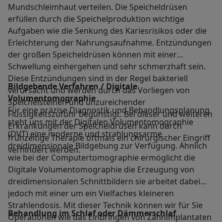
Mundschleimhaut verteilen. Die Speicheldrüsen
erfüllen durch die Speichelproduktion wichtige
Aufgaben wie die Senkung des Kariesrisikos oder die
Erleichterung der Nahrungsaufnahme. Entzündungen
der großen Speicheldrüsen können mit einer
Schwellung einhergehen und sehr schmerzhaft sein.
Diese Entzündungen sind in der Regel bakteriell
Bildgebende Verfahren / Digitale
verursacht und werden durch das Vorliegen von
Volumentomographie
Speichelsteinen und unzureichender
Für eine präzise Diagnostik und Behandlungsplanung
Flüssigkeitszufuhr begünstigt. Bei dieser und weiteren
steht uns mit der Digitalen Volumentomographie
Erkrankungen der Speicheldrüsen kann durch
(DVT) eine moderne und strahlungsarme
frühzeitige Therapie oftmals ein chirurgischer Eingriff
dreidimensionale Bildgebung zur Verfügung. Ähnlich
verhindert werden.
wie bei der Computertomographie ermöglicht die
Digitale Volumentomographie die Erzeugung von
dreidimensionalen Schnittbildern sie arbeitet dabei
jedoch mit einer um ein Vielfaches kleineren
Strahlendosis. Mit dieser Technik können wir für Sie
Behandlung im Schlaf oder Dämmerschlaf
Operationen wie das Einbringen von Zahnimplantaten