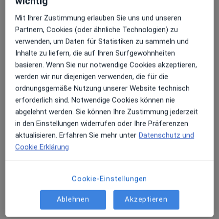
wichtig
Mit Ihrer Zustimmung erlauben Sie uns und unseren
Partnern, Cookies (oder ähnliche Technologien) zu
OVID Clinic Berlin GmbH Praxis
verwenden, um Daten für Statistiken zu sammeln und
Gemeinschaftspraxis
Inhalte zu liefern, die auf Ihren Surfgewohnheiten
Psychiatrie & Psychotherapie
basieren. Wenn Sie nur notwendige Cookies akzeptieren,
9 Bewertungen
werden wir nur diejenigen verwenden, die für die
ordnungsgemäße Nutzung unserer Website technisch
erforderlich sind. Notwendige Cookies können nie
Keine Online-Terminbuchung über jameda verfügbar
abgelehnt werden. Sie können Ihre Zustimmung jederzeit
Profil anzeigen
in den Einstellungen widerrufen oder Ihre Präferenzen
aktualisieren. Erfahren Sie mehr unter
Datenschutz und
Cookie Erklärung
Cookie-Einstellungen
Ablehnen
Akzeptieren