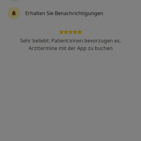
Klinik
Psychiatrie & Psychotherapie
Erhalten Sie Benachrichtigungen
Adamsstr. 12, Köln
•
Zu Google Maps
LVR Kliniken Köln Fachklinik für Psychiatrie Tagesklinik Mülheim
Sehr beliebt: Patient:innen bevorzugen es,
Keine Online-Terminbuchung über jameda verfügbar
Arzttermine mit der App zu buchen
Profil anzeigen
Tagesklinik Gut Landscheid Klinik
Wersbach
Klinik