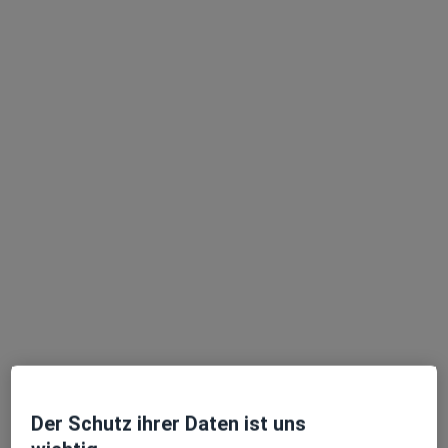
Psychiatrie & Psychotherapie, Psychosomatik
Zu Google
Ferrenbergstr. 24, Bergisch Gladbach
•
Maps
Evang. Krankenhaus Klinik für Psychiatrie Psychotherapie u Psychosomatik
Keine Online-Terminbuchung über jameda verfügbar
Profil anzeigen
Videosprechstunde verfügbar
In Ihrer Nähe sind derzeit keine Ärzte oder
Heilberufler für Termine vor Ort verfügbar. Buchen
Sie stattdessen eine Videosprechstunde
Der Schutz ihrer Daten ist uns