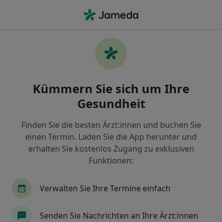
Ha
Psychiatrie & Psychotherapie • Nußbaum, Bergisch Gladbach, Nordrhein-Westfalen
Filter & Sortierung
• 1
Zu Google Map
Psychiatrie & Psychotherapie Praxen in
Kümmern Sie sich um Ihre
Nußbaum, Bergisch Gladbach
Gesundheit
Wie wir die Suchergebnisse sortieren
Finden Sie die besten Ärzt:innen und buchen Sie
einen Termin. Laden Sie die App herunter und
erhalten Sie kostenlos Zugang zu exklusiven
Funktionen:
Verwalten Sie Ihre Termine einfach
LVR Kliniken Köln Fachklinik für
Senden Sie Nachrichten an Ihre Ärzt:innen
Psychiatrie Tagesklinik Mülheim