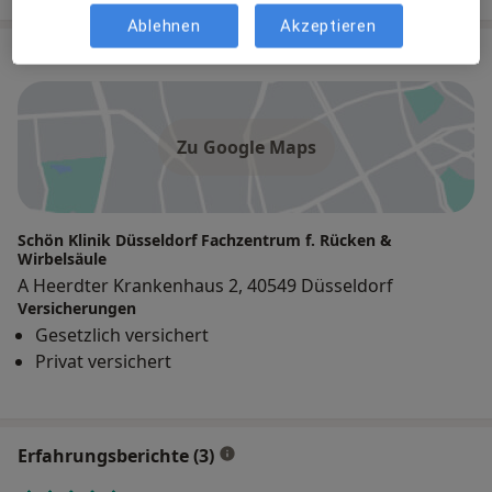
Ablehnen
Akzeptieren
Praxis
Zu Google Maps
Schön Klinik Düsseldorf Fachzentrum f. Rücken &
Wirbelsäule
A Heerdter Krankenhaus 2, 40549 Düsseldorf
Versicherungen
Gesetzlich versichert
Privat versichert
Erfahrungsberichte (3)