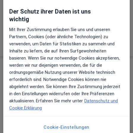
Schmerztherapie
Der Schutz ihrer Daten ist uns
wichtig
+ 3 Terminarten
Mit Ihrer Zustimmung erlauben Sie uns und unseren
Partnern, Cookies (oder ähnliche Technologien) zu
verwenden, um Daten für Statistiken zu sammeln und
Wie funktioniert die Preisbildung?
Inhalte zu liefern, die auf Ihren Surfgewohnheiten
basieren. Wenn Sie nur notwendige Cookies akzeptieren,
werden wir nur diejenigen verwenden, die für die
Behandler:innen
Überprüfe meine Versicherung
ordnungsgemäße Nutzung unserer Website technisch
erforderlich sind. Notwendige Cookies können nie
Akupunkteur
abgelehnt werden. Sie können Ihre Zustimmung jederzeit
in den Einstellungen widerrufen oder Ihre Präferenzen
aktualisieren. Erfahren Sie mehr unter
Datenschutz und
Dr. med. Manuel Backhaus
Cookie Erklärung
Orthopäde & Unfallchirurg, Akupunkteur, Chirotherapeut
24 Bewertungen
Cookie-Einstellungen