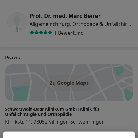
Prof. Dr. med. Marc Beirer
Allgemeinchirurg, Orthopäde & Unfallchirurg, Notfallmediziner
1 Bewertung
Praxis
Zu Google Maps
Schwarzwald-Baar Klinikum GmbH Klinik für
Unfallchirurgie und Orthopädie
Klinikstr. 11, 78052 Villingen-Schwenningen