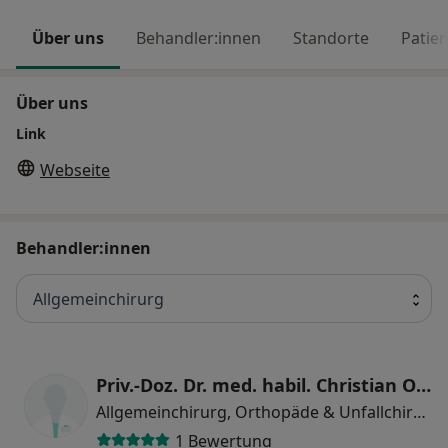
Über uns
Behandler:innen
Standorte
Patie
Über uns
Link
Webseite
Behandler:innen
Allgemeinchirurg
Priv.-Doz. Dr. med. habil. Christian Ossendorf
Allgemeinchirurg, Orthopäde & Unfallchirurg, Spezieller Unfallchirurg
1 Bewertung