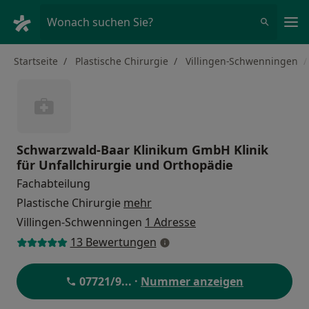
Ha
Wonach suchen Sie?
Startseite
Plastische Chirurgie
Villingen-Schwenningen
Schwarzwald-Baar Klinikum GmbH Klinik
für Unfallchirurgie und Orthopädie
Fachabteilung
Plastische Chirurgie
mehr
Villingen-Schwenningen
1 Adresse
13 Bewertungen
07721/9
... ·
Nummer anzeigen