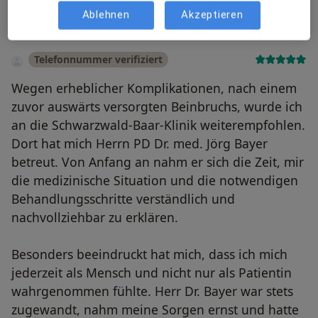
Ablehnen
Akzeptieren
Telefonnummer verifiziert
Wegen erheblicher Komplikationen, nach einem
zuvor auswärts versorgten Beinbruchs, wurde ich
an die Schwarzwald-Baar-Klinik weiterempfohlen.
Dort hat mich Herrn PD Dr. med. Jörg Bayer
betreut. Von Anfang an nahm er sich die Zeit, mir
die medizinische Situation und die notwendigen
Behandlungsschritte verständlich und
nachvollziehbar zu erklären.
Besonders beeindruckt hat mich, dass ich mich
jederzeit als Mensch und nicht nur als Patientin
wahrgenommen fühlte. Herr Dr. Bayer war stets
zugewandt, nahm meine Sorgen ernst und hatte