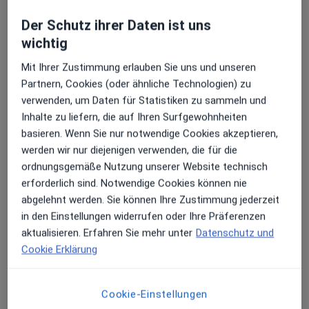
Erfahrungsberichte (13)
Der Schutz ihrer Daten ist uns
wichtig
13 Bewertungen
Mit Ihrer Zustimmung erlauben Sie uns und unseren
Partnern, Cookies (oder ähnliche Technologien) zu
verwenden, um Daten für Statistiken zu sammeln und
Jede einzelne Bewertungen ist wichtig.
Inhalte zu liefern, die auf Ihren Surfgewohnheiten
Wir prüfen und moderieren
basieren. Wenn Sie nur notwendige Cookies akzeptieren,
Bewertungen gemäß unserer
werden wir nur diejenigen verwenden, die für die
Richtlinien. Erfahren Sie mehr über
ordnungsgemäße Nutzung unserer Website technisch
Bewertungen und wie wir Sterne
erforderlich sind. Notwendige Cookies können nie
Mehr über Me
berechnen unter
Mehr erfahren
abgelehnt werden. Sie können Ihre Zustimmung jederzeit
in den Einstellungen widerrufen oder Ihre Präferenzen
aktualisieren. Erfahren Sie mehr unter
Datenschutz und
Cookie Erklärung
Bewertungen durchsuchen
Cookie-Einstellungen