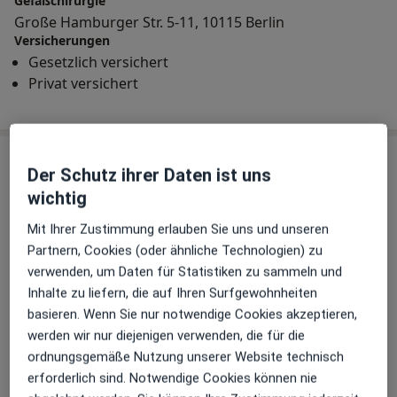
Gefäßchirurgie
Große Hamburger Str. 5-11, 10115 Berlin
Versicherungen
Gesetzlich versichert
Privat versichert
Erfahrungsberichte (12)
Der Schutz ihrer Daten ist uns
wichtig
12 Bewertungen
Mit Ihrer Zustimmung erlauben Sie uns und unseren
Partnern, Cookies (oder ähnliche Technologien) zu
verwenden, um Daten für Statistiken zu sammeln und
Jede einzelne Bewertungen ist wichtig.
Inhalte zu liefern, die auf Ihren Surfgewohnheiten
Wir prüfen und moderieren
basieren. Wenn Sie nur notwendige Cookies akzeptieren,
Bewertungen gemäß unserer
werden wir nur diejenigen verwenden, die für die
Richtlinien. Erfahren Sie mehr über
ordnungsgemäße Nutzung unserer Website technisch
Bewertungen und wie wir Sterne
erforderlich sind. Notwendige Cookies können nie
Mehr über Me
berechnen unter
Mehr erfahren