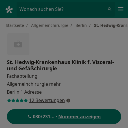
Ha
Wonach suchen Sie?
Startseite
Allgemeinchirurgie
Berlin
St. Hedwig-Kranke
St. Hedwig-Krankenhaus Klinik f. Visceral-
und Gefäßchirurgie
Fachabteilung
Allgemeinchirurgie
mehr
Berlin
1 Adresse
12 Bewertungen
030/231
... ·
Nummer anzeigen