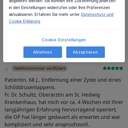
abgelehnt werden. Sie können Ihre Zustimmung jederzeit
in den Einstellungen widerrufen oder Ihre Präferenzen
aktualisieren. Erfahren Sie mehr unter
Datenschutz und
Cookie Erklärung
Bewertungen durchsuchen
Cookie-Einstellungen
Ablehnen
Akzeptieren
Telefonnummer verifiziert
Patientin, 68 J., Entfernung einer Zyste und eines
Schilddrüsenlappens.
Fr. Dr. Schultz, Oberärztin am St. Hedwig
Krankenhaus, hat mich vor ca. 4 Wochen mit ihrer
langjährigen Erfahrung hervorragend operiert;
die OP hat länger gedauert als erwartet und war
kompliziert und sehr anspruchsvoll.