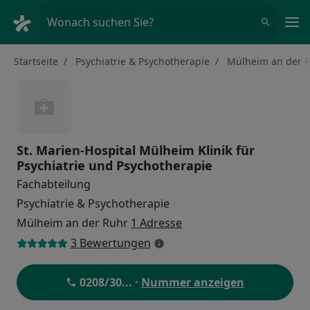
Ha
Wonach suchen Sie?
Startseite
Psychiatrie & Psychotherapie
Mülheim an der 
St. Marien-Hospital Mülheim Klinik für
Psychiatrie und Psychotherapie
Fachabteilung
Psychiatrie & Psychotherapie
Mülheim an der Ruhr
1 Adresse
3 Bewertungen
0208/30
... ·
Nummer anzeigen