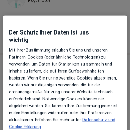
Psychiater
Joachim Röttger
Psychiater
Der Schutz ihrer Daten ist uns
1 Bewertung
wichtig
Mit Ihrer Zustimmung erlauben Sie uns und unseren
Partnern, Cookies (oder ähnliche Technologien) zu
Praxis
verwenden, um Daten für Statistiken zu sammeln und
Inhalte zu liefern, die auf Ihren Surfgewohnheiten
basieren. Wenn Sie nur notwendige Cookies akzeptieren,
werden wir nur diejenigen verwenden, die für die
Zu Google Maps
ordnungsgemäße Nutzung unserer Website technisch
erforderlich sind. Notwendige Cookies können nie
abgelehnt werden. Sie können Ihre Zustimmung jederzeit
St. Marien-Hospital Mülheim Klinik für Psychiatrie und
in den Einstellungen widerrufen oder Ihre Präferenzen
Psychotherapie
aktualisieren. Erfahren Sie mehr unter
Datenschutz und
Kaiserstr. 50, 45468 Mülheim an der Ruhr
Cookie Erklärung