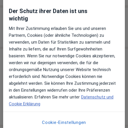
Der Schutz ihrer Daten ist uns
Über uns
wichtig
Link
Mit Ihrer Zustimmung erlauben Sie uns und unseren
Webseite
Partnern, Cookies (oder ähnliche Technologien) zu
verwenden, um Daten für Statistiken zu sammeln und
Inhalte zu liefern, die auf Ihren Surfgewohnheiten
basieren. Wenn Sie nur notwendige Cookies akzeptieren,
Behandler:innen
werden wir nur diejenigen verwenden, die für die
ordnungsgemäße Nutzung unserer Website technisch
Endokrinologe & Diabetologe
erforderlich sind. Notwendige Cookies können nie
abgelehnt werden. Sie können Ihre Zustimmung jederzeit
in den Einstellungen widerrufen oder Ihre Präferenzen
Dr. med. Thomas Lenk
aktualisieren. Erfahren Sie mehr unter
Datenschutz und
Internist, Kardiologe, Endokrinologe & Diabetologe
Cookie Erklärung
15 Bewertungen
Cookie-Einstellungen