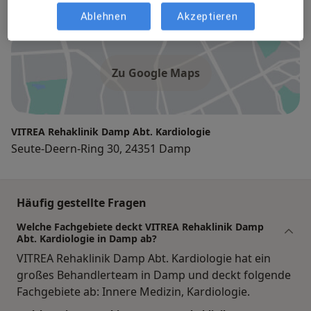
Praxis
Ablehnen
Akzeptieren
Zu Google Maps
VITREA Rehaklinik Damp Abt. Kardiologie
Seute-Deern-Ring 30, 24351 Damp
Häufig gestellte Fragen
Welche Fachgebiete deckt VITREA Rehaklinik Damp
Abt. Kardiologie in Damp ab?
VITREA Rehaklinik Damp Abt. Kardiologie hat ein
großes Behandlerteam in Damp und deckt folgende
Fachgebiete ab: Innere Medizin, Kardiologie.