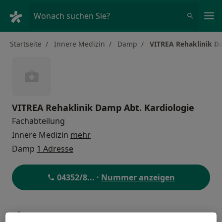
Ha
Wonach suchen Sie?
Startseite
Innere Medizin
Damp
VITREA Rehaklinik D
VITREA Rehaklinik Damp Abt. Kardiologie
Fachabteilung
Innere Medizin
mehr
Damp
1 Adresse
04352/8
... ·
Nummer anzeigen
Über uns
Behandler:innen
Standorte