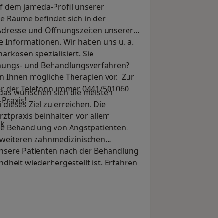
f dem jameda-Profil unserer
e Räume befindet sich in der
Adresse und Öffnungszeiten unserer
de Informationen. Wir haben uns u. a.
arkosen spezialisiert. Sie
chungs- und Behandlungsverfahren?
en Ihnen mögliche Therapien vor. Zur
er der Telefonnummer 0441/501060.
das wünschen sich die meisten
 Praxis!
 dieses Ziel zu erreichen. Die
tpraxis beinhalten vor allem
ak
ie Behandlung von Angstpatienten.
 weiteren zahnmedizinischen
nsere Patienten nach der Behandlung
heit wiederhergestellt ist. Erfahren