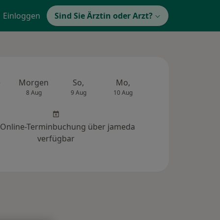
Einloggen
Sind Sie Ärztin oder Arzt?
e
Morgen
So,
Mo,
Di,
Mi,
8 Aug
9 Aug
10 Aug
11 Aug
12 Au
 Online-Terminbuchung über jameda
verfügbar