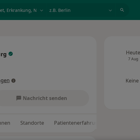
et, Erkrankung, Name
z.B. Berlin
Heut
urg
7 Aug
ngen
Keine
Nachricht senden
nnen
Standorte
Patientenerfahrungen