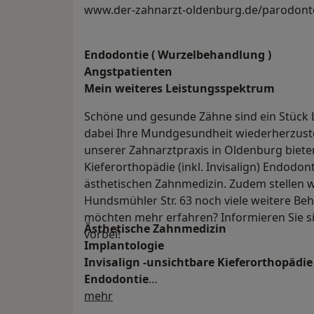
www.der-zahnarzt-oldenburg.de/parodont
Endodontie ( Wurzelbehandlung )
Angstpatienten
Mein weiteres Leistungs­spektrum
Schöne und gesunde Zähne sind ein Stück L
dabei Ihre Mundgesundheit wiederherzustel
unserer Zahnarztpraxis in Oldenburg biete
Kieferorthopädie (inkl. Invisalign) Endodon
ästhetischen Zahnmedizin. Zudem stellen wi
Hundsmühler Str. 63 noch viele weitere Be
möchten mehr erfahren? Informieren Sie s
Ästhetische Zahnmedizin
vorbei!
Implantologie
Invisalign -unsichtbare Kieferorthopädie
Endodontie
Über uns
Parodontologie
mehr
Prophylaxe