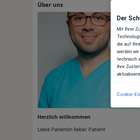
Über uns
Der Schu
Mit Ihrer 
Technologi
die auf Ih
werden wir
technisch 
Ihre Zusti
aktualisier
Cookie-Ei
Herzlich willkommen
Liebe Patientin lieber Patient