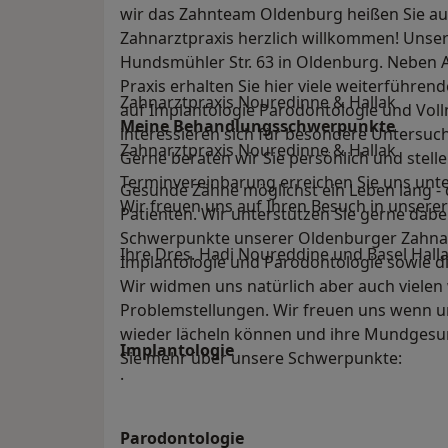
wir das Zahnteam Oldenburg heißen Sie au
Zahnarztpraxis herzlich willkommen! Unser
Hundsmühler Str. 63 in Oldenburg. Neben 
Praxis erhalten Sie hier viele weiterführen
Zahnarztpraxis Nouredinne & Hallak
auf Implantologie Parodontologie und Volln
Meine Behandlungs­schwerpunkte
interessieren sich für besondere Untersu
Zahnarztpraxis Nouredinne & Hallak
Gerne beraten wir Sie persönlich und stell
Terminvereinbarung erreichen Sie uns unt
Gesunde Zähne möglichst ein Leben lang - 
Wir freuen uns auf Ihren Besuch in unserer
Patienten. Wir unterstützen Sie gerne dabei
Schwerpunkte unserer Oldenburger Zahnarz
Ihre Dres. Hadi Noureddine und Basel Hall
Implantologie und Parodontologie sowie d
Wir widmen uns natürlich aber auch vielen
Problemstellungen. Wir freuen uns wenn u
wieder lächeln können und ihre Mundgesund
Implantologie
Sie mehr über unsere Schwerpunkte:
.
Parodontologie