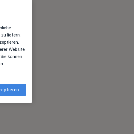
nliche
zu liefern,
zeptieren,
erer Website
 Sie können
en
zeptieren