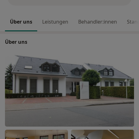
Über uns
Leistungen
Behandler:innen
Stan
Über uns