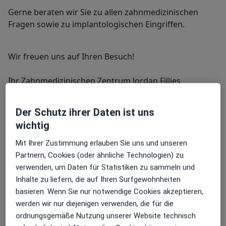
Gerne beraten wir Sie zu allen zahnmedizinischen
Fragen sowie zu implantologischen Eingriffen.
Wir freuen uns auf Ihren Besuch!
Ihr Zahnmedizinischen Zentrum Jordan Fillies
Zahnmedizinischen Zentrum Jordan Fillies
Der Schutz ihrer Daten ist uns
Meine Behandlungs­schwerpunkte
wichtig
Unsere Schwerpunkte
Mit Ihrer Zustimmung erlauben Sie uns und unseren
Wir freuen uns Ihnen nachfolgend die
Partnern, Cookies (oder ähnliche Technologien) zu
Behandlungsschwerpunkte aufzulisten auf die sich
verwenden, um Daten für Statistiken zu sammeln und
unser Team spezialisiert hat. Für Rückfragen sind wir
Inhalte zu liefern, die auf Ihren Surfgewohnheiten
natürlich gerne persönlich oder telefonisch für Sie da.
basieren. Wenn Sie nur notwendige Cookies akzeptieren,
werden wir nur diejenigen verwenden, die für die
Erstuntersuchung
ordnungsgemäße Nutzung unserer Website technisch