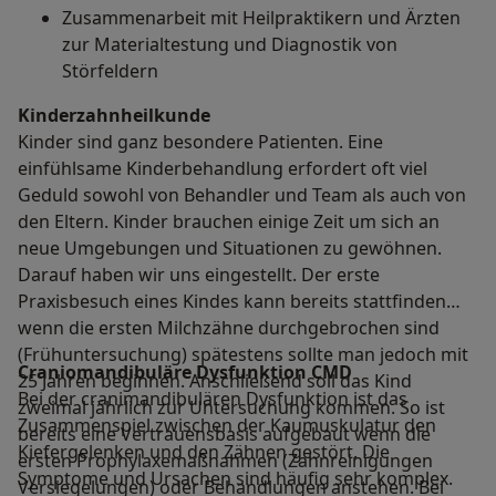
Zusammenarbeit mit Heilpraktikern und Ärzten
zur Materialtestung und Diagnostik von
Störfeldern
Kinderzahnheilkunde
Kinder sind ganz besondere Patienten. Eine
einfühlsame Kinderbehandlung erfordert oft viel
Geduld sowohl von Behandler und Team als auch von
den Eltern. Kinder brauchen einige Zeit um sich an
neue Umgebungen und Situationen zu gewöhnen.
Darauf haben wir uns eingestellt. Der erste
Praxisbesuch eines Kindes kann bereits stattfinden
wenn die ersten Milchzähne durchgebrochen sind
(Frühuntersuchung) spätestens sollte man jedoch mit
Craniomandibuläre Dysfunktion CMD
25 Jahren beginnen. Anschließend soll das Kind
Bei der cranimandibulären Dysfunktion ist das
zweimal jährlich zur Untersuchung kommen. So ist
Zusammenspiel zwischen der Kaumuskulatur den
bereits eine Vertrauensbasis aufgebaut wenn die
Kiefergelenken und den Zähnen gestört. Die
ersten Prophylaxemaßnahmen (Zahnreinigungen
Symptome und Ursachen sind häufig sehr komplex.
Versiegelungen) oder Behandlungen anstehen. Bei