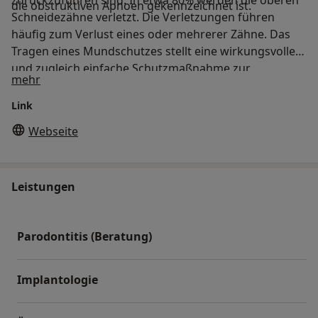
zurückzuführen sind. In etwa 80% werden die oberen
die obstruktiven Apnoen gekennzeichnet ist.
Schneidezähne verletzt. Die Verletzungen führen
häufig zum Verlust eines oder mehrerer Zähne. Das
Tragen eines Mundschutzes stellt eine wirkungsvolle
und zugleich einfache Schutzmaßnahme zur
Über uns
mehr
Vorbeugung von sportbedingten Zahn- Mund- und
Kieferverletzungen dar. Vergleichsstatistiken zeigen
Link
dass das Verletzungsrisiko enorm reduziert werden
Webseite
kann. Neben der Schutzwirkung für die Zähne und die
Mundschleimhaut wird gleichzeitig die
Wahrscheinlichkeit einer Verletzung der Lippen der
Leistungen
Zunge des Ober- und Unterkiefers sowie der
Kiefergelenke gesenkt.
Parodontitis (Beratung)
Implantologie