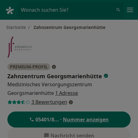
Ha
Wonach suchen Sie?
Startseite
Zahnzentrum Georgsmarienhütte
PREMIUM-PROFIL
Zahnzentrum Georgsmarienhütte
Medizinisches Versorgungszentrum
Georgsmarienhütte
1 Adresse
3 Bewertungen
05401/8
... ·
Nummer anzeigen
Nachricht senden