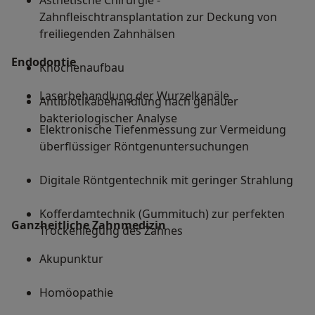
Ästhetische Chirurgie -
Zahnfleischtransplantation zur Deckung von
freiliegenden Zahnhälsen
Endodontie
Knochenaufbau
Laserbehandlung der Wurzelkanäle
Antibiotikabehandlung nach genauer
bakteriologischer Analyse
Elektronische Tiefenmessung zur Vermeidung
überflüssiger Röntgenuntersuchungen
Digitale Röntgentechnik mit geringer Strahlung
Kofferdamtechnik (Gummituch) zur perfekten
Ganzheitliche Zahnmedizin
Trockenlegung des Zahnes
Akupunktur
Homöopathie