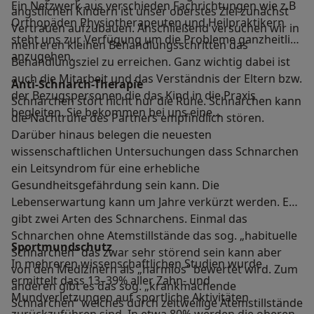
Ein Netzwerk aus verschieden Fachrichtungen wie z.B
ängstlichen Kindern ist unser oberstes Ziel zunächst
Orthopäden Physiotherapeuten und Heilpraktikern
Vertrauen aufzubauen. Anschließend versuchen wir in
steht uns zur Verfügung um die Probleme ganzheitlich
mehreren kleinen Behandlungsschritten das
anzugehen.
Behandlungsziel zu erreichen. Ganz wichtig dabei ist
auch die Mitarbeit und das Verständnis der Eltern bzw.
Anti-Schnarch-Therapie
der Bezugspersonen die das Kind in die Praxis
Schnarchen stört nicht nur die Ruhe. Schnarchen kann
begleiten. Sie bekommen bei uns eine...
die Nachtruhe des Partners empfindlich stören.
Darüber hinaus belegen die neuesten
wissenschaftlichen Untersuchungen dass Schnarchen
ein Leitsyndrom für eine erhebliche
Gesundheitsgefährdung sein kann. Die
Lebenserwartung kann um Jahre verkürzt werden. Es
gibt zwei Arten des Schnarchens. Einmal das
Schnarchen ohne Atemstillstände das sog. „habituelle
Sportmundschutz
Schnarchen“ das zwar sehr störend sein kann aber
In mehreren wissenschaftlichen Studien wurde
von den Medizinern als „harmlos” bewertet wird. Zum
ermittelt dass 13–39% aller Zahn- und
anderen gibt es das sog. „krankmachende
Mundverletzungen auf sportliche Aktivitäten
Schnarchen“ welches durch zeitweilige Atemstillstände