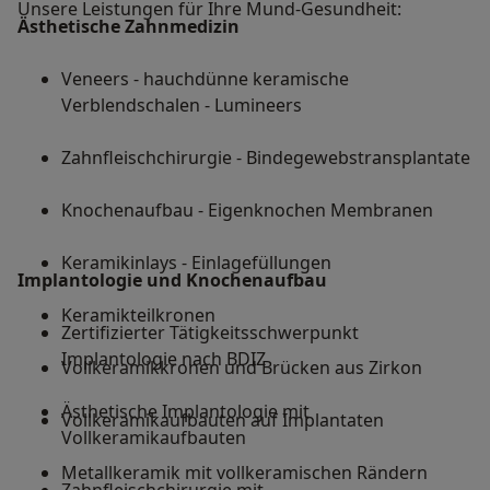
Unsere Leistungen für Ihre Mund-Gesundheit:
Ästhetische Zahnmedizin
Veneers - hauchdünne keramische
Verblendschalen - Lumineers
Zahnfleischchirurgie - Bindegewebstransplantate
Knochenaufbau - Eigenknochen Membranen
Keramikinlays - Einlagefüllungen
Implantologie und Knochenaufbau
Keramikteilkronen
Zertifizierter Tätigkeitsschwerpunkt
Implantologie nach BDIZ
Vollkeramikkronen und Brücken aus Zirkon
Ästhetische Implantologie mit
Vollkeramikaufbauten auf Implantaten
Vollkeramikaufbauten
Metallkeramik mit vollkeramischen Rändern