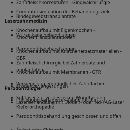
Zahnfleischkorrekturen - Gingivalchirurgie
Computersimulation der Behandlungsziele
Bindegewebstransplantate
Laserzahnmedizin
Knochenaufbau mit Eigenknochen -
Wurzelkanalbehandlungen
Knochentransplantationen
Parodontitisbehandlungen
Knochenaufbau mit Knochenersatzmaterialien -
GBR
Zahnfleischchirurgie bei Zahnersatz und
Implantaten
Knochenaufbau mit Membranen - GTR
Versiegelung empfindlicher Zahnflächen
Kronenverlängerungen
Parodontologie
Softlaser zur verbesserten Wundheilung
Freilegung verlagerter Zähne für die
Laserbehandlung mit Dioden- oder Nd-YAG-Laser
Kieferorthopädie
Parodontitisbehandlung geschlossen und offen