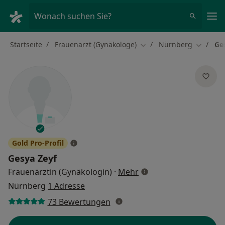
Ha
Wonach suchen Sie?
Startseite
Frauenarzt (Gynäkologe)
Nürnberg
Ge
Stadt ändern
Stadt än
Gold Pro-Profil
Gesya Zeyf
über Spezialisierunge
Frauenärztin (Gynäkologin)
·
Mehr
Nürnberg
1 Adresse
73 Bewertungen