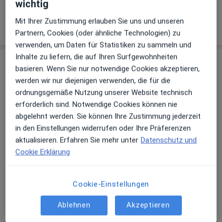
wichtig
Psychosomatische Grundversorgung
Konsultationsformate
Mit Ihrer Zustimmung erlauben Sie uns und unseren
Persönlich
Standorte anzeigen (1)
Partnern, Cookies (oder ähnliche Technologien) zu
verwenden, um Daten für Statistiken zu sammeln und
Inhalte zu liefern, die auf Ihren Surfgewohnheiten
Leistungen & Kosten
basieren. Wenn Sie nur notwendige Cookies akzeptieren,
Beliebte Leistungen
werden wir nur diejenigen verwenden, die für die
Allgemeine Sprechstunde
ordnungsgemäße Nutzung unserer Website technisch
erforderlich sind. Notwendige Cookies können nie
Prof.-Ernst-Nathan-Str 1, Nürnberg
abgelehnt werden. Sie können Ihre Zustimmung jederzeit
Praxis Gesya Zeyf Fachärztin für Frauenheilkunde
in den Einstellungen widerrufen oder Ihre Präferenzen
und Geburtshilfe
aktualisieren. Erfahren Sie mehr unter
Datenschutz und
Cookie Erklärung
Erstuntersuchung (Neupatient/in)
Prof.-Ernst-Nathan-Str 1, Nürnberg
Praxis Gesya Zeyf Fachärztin für Frauenheilkunde
Cookie-Einstellungen
und Geburtshilfe
Ablehnen
Akzeptieren
Wir freuen uns, Sie das erste Mal bei uns begrüßen