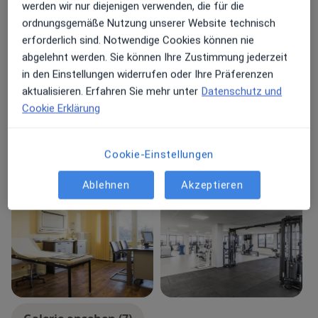
werden wir nur diejenigen verwenden, die für die
einer Beinachse sowie Wiederherstellung der
Über mich
mehr
ordnungsgemäße Nutzung unserer Website technisch
Gelenkoberfläche durch einen Knorpeleingriff. Die
erforderlich sind. Notwendige Cookies können nie
Hauptsächlich behandelte Krankheiten
Versorgung frischer Sportunfälle wie Flake-Frakturen,
abgelehnt werden. Sie können Ihre Zustimmung jederzeit
knöchernen Kreuzbandausrissen etc. Durchführung
Kreuzbandriss
Knorpelschaden
in den Einstellungen widerrufen oder Ihre Präferenzen
von Revisionseingriffen bei oben beschriebenen
Meniskuseinriss
Meniskusverletzung
aktualisieren. Erfahren Sie mehr unter
Datenschutz und
fehlgeschlagenen Operationen.
a11y_sr_more_diseases
Meniskusriss
+15
Cookie Erklärung
Konsultationsformate
Cookie-Einstellungen
Persönlich
Standorte anzeigen (1)
Ablehnen
Akzeptieren
Fotos und Videos