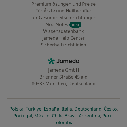
Premiumlösungen und Preise
Für Ärzte und Heilberufler
Für Gesundheitseinrichtungen
Noa Notes
neu
Wissensdatenbank
Jameda Help Center
Sicherheitsrichtlinien
Kontakt
Jameda - Startseite
Jameda GmbH
Brienner Straße 45 a-d
80333 München, Deutschland
öffnet in einer neuen Registerkarte
öffnet in einer neuen Registerkarte
öffnet in einer neuen Registerk
öffnet in einer neuen Reg
öffnet in ei
öffn
Polska
,
Türkiye
,
España
,
Italia
,
Deutschland
,
Česko
,
öffnet in einer neuen Registerkarte
öffnet in einer neuen Registerkarte
öffnet in einer neuen Register
öffnet in einer neuen R
öffnet in ei
öffnet
Portugal
,
México
,
Chile
,
Brasil
,
Argentina
,
Perú
,
öffnet in einer neuen Re
Colombia