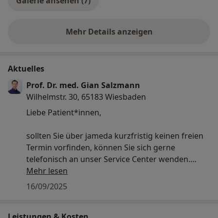
Galerie ansehen (7)
Mehr Details anzeigen
über Erfahrungen
Aktuelles
Prof. Dr. med. Gian Salzmann
Wilhelmstr. 30, 65183 Wiesbaden
Liebe Patient*innen,
sollten Sie über jameda kurzfristig keinen freien
Termin vorfinden, können Sie sich gerne
telefonisch an unser Service Center wenden.
Mehr lesen
Sie erreichen das Service Center unter folgender
16/09/2025
Telefonnummer: 0611 17078500
Leistungen & Kosten
Ihr Gelenkzentrum Rhein-Main