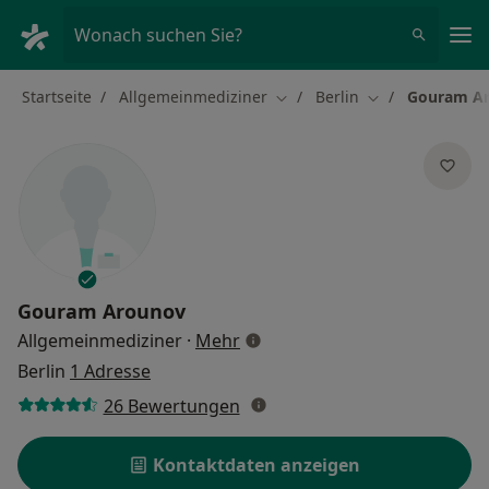
Ha
Wonach suchen Sie?
Startseite
Allgemeinmediziner
Berlin
Gouram A
Stadt ändern
Stadt ändern
Gouram Arounov
über Spezialisierungen
Allgemeinmediziner
·
Mehr
Berlin
1 Adresse
26 Bewertungen
Kontaktdaten anzeigen