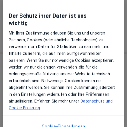
Telefonnummer
Der Schutz ihrer Daten ist uns
030 66...
Telefonnummer anzeigen
wichtig
030 66...
Telefonnummer anzeigen
Mit Ihrer Zustimmung erlauben Sie uns und unseren
Mehr Details anzeigen
Partnern, Cookies (oder ähnliche Technologien) zu
über die Adresse
verwenden, um Daten für Statistiken zu sammeln und
Inhalte zu liefern, die auf Ihren Surfgewohnheiten
basieren. Wenn Sie nur notwendige Cookies akzeptieren,
Erfahrungen
werden wir nur diejenigen verwenden, die für die
ordnungsgemäße Nutzung unserer Website technisch
Bewerten
erforderlich sind. Notwendige Cookies können nie
abgelehnt werden. Sie können Ihre Zustimmung jederzeit
in den Einstellungen widerrufen oder Ihre Präferenzen
aktualisieren. Erfahren Sie mehr unter
Datenschutz und
26 Bewertungen
Cookie Erklärung
Jede einzelne Bewertungen ist wichtig. Wir
Cookie-Einstellungen