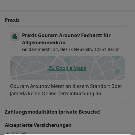
Praxis
Praxis Gouram Arounov Facharzt für
Allgemeinmedizin
Goldammerstr. 34,
Bezirk Neukölln
, 12351
Berlin
Zu Google Maps
öffnet in einer neuen Registe
Verfügbarkeit
Gouram Arounov bietet an diesem Standort über
Jameda keine Online-Terminbuchung an
Zahlungsmodalitäten (private Besuche)
Akzeptierte Versicherungen
Details