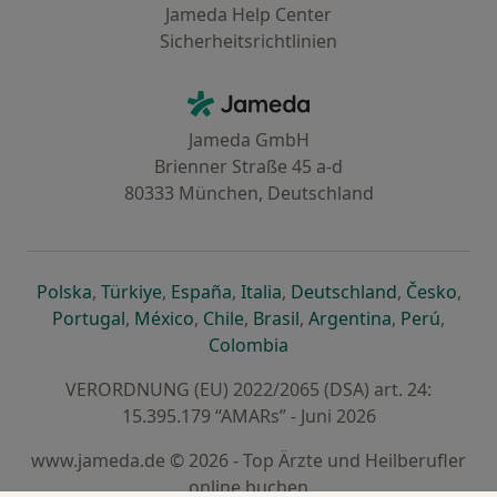
Jameda Help Center
Sicherheitsrichtlinien
Kontakt
Jameda - Startseite
Jameda GmbH
Brienner Straße 45 a-d
80333 München, Deutschland
öffnet in einer neuen Registerkarte
öffnet in einer neuen Registerkarte
öffnet in einer neuen Registerk
öffnet in einer neuen Reg
öffnet in ei
öffn
Polska
,
Türkiye
,
España
,
Italia
,
Deutschland
,
Česko
,
öffnet in einer neuen Registerkarte
öffnet in einer neuen Registerkarte
öffnet in einer neuen Register
öffnet in einer neuen R
öffnet in ei
öffnet
Portugal
,
México
,
Chile
,
Brasil
,
Argentina
,
Perú
,
öffnet in einer neuen Re
Colombia
VERORDNUNG (EU) 2022/2065 (DSA) art. 24:
15.395.179 “AMARs” - Juni 2026
www.jameda.de © 2026 - Top Ärzte und Heilberufler
online buchen