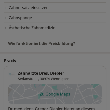
Zahnersatz einsetzen
Zahnspange
Ästhetische Zahnmedizin
Wie funktioniert die Preisbildung?
Praxis
Zahnärzte Dres. Diebler
Sedanstr. 11,
30974
Wennigsen
Zu Google Maps
öffnet in einer neuen Registe
Verfügbarkeit
Dr. med. dent. Gregor Diebler bietet an diesem