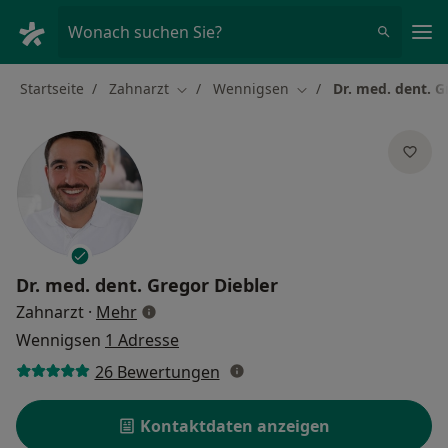
Ha
Wonach suchen Sie?
Startseite
Zahnarzt
Wennigsen
Dr. med. dent. G
Stadt ändern
Stadt ändern
Dr. med. dent.
Gregor Diebler
über Spezialisierungen
Zahnarzt
·
Mehr
Wennigsen
1 Adresse
26 Bewertungen
Kontaktdaten anzeigen