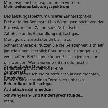
Mundhygiene herausgenommen werden.
Mein weiteres Leistungs­spektrum
Das Leistungsspektrum unserer Zahnarztpraxis
Diebler in der Sedanstr. 11 in Wennigsen reicht von der
Prophylaxe über Zahnersatz, Ästhetische
Zahnheilkunde, Behandlung mit Lachgas,
Mundgeruchsprechstunde bis hin zur
Schnarchtherapie. Nutzen Sie die Gelegenheit, sich auf
jameda einen Überblick über unsere Leistungen zu
verschaffen. Bei Fragen können Sie sich jederzeit an
uns wenden. Wenn Sie eine zahnmedizinische
Zahnärztliche Chirurgie
Behandlung brauchen oder eine
Zahnersatz
Kontrolluntersuchung durchführen lassen möchten,
Prophylaxe
können Sie gerne einen Termin vereinbaren.
Behandlung mit Lachgas
Ästhetische Zahnmedizin
Schwangeren- und Kindersprechstunde
Über mich
Mundgeruchsprechstunde
mehr
Behandlungszeiten für Berufstätige