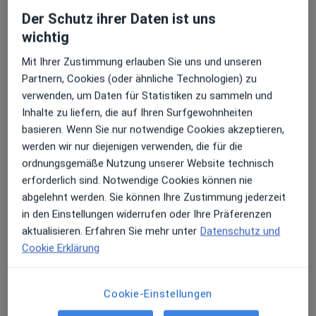
zahnlosen Gebiss wird auf Implantaten sicher und
Der Schutz ihrer Daten ist uns
störungsfrei verankert.
Nach sorgfältiger Untersuchung und Vorbehandlung
wichtig
werden Implantate bei uns unter örtlicher Betäubung
Mit Ihrer Zustimmung erlauben Sie uns und unseren
oder in Narkose unter Aufsicht eines Anästhesisten
Partnern, Cookies (oder ähnliche Technologien) zu
eingesetzt. Eventuell fehlender Knochen wird durch
verwenden, um Daten für Statistiken zu sammeln und
eigenen Knochen oder mit künstlichen
Inhalte zu liefern, die auf Ihren Surfgewohnheiten
Aufbaumaterialien aufgebaut.
basieren. Wenn Sie nur notwendige Cookies akzeptieren,
werden wir nur diejenigen verwenden, die für die
Die
Einheilzeit beträgt 3-6 Monate
. In dieser Zeit
ordnungsgemäße Nutzung unserer Website technisch
kann der zahnlose Bereich mit einem Provisorium
erforderlich sind. Notwendige Cookies können nie
versorgt werden. In Einzelfällen ist eine
sofortige
abgelehnt werden. Sie können Ihre Zustimmung jederzeit
Versorgung
mit Zahnersatz nach Implantation
in den Einstellungen widerrufen oder Ihre Präferenzen
möglich.
aktualisieren. Erfahren Sie mehr unter
Datenschutz und
Cookie Erklärung
Parodontologie
Die Parodontologie befasst sich mit der Erkennung
Cookie-Einstellungen
und Behandlung