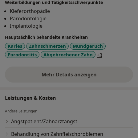
Weiterbildungen und Tätigkeitsschwerpunkte
Schnarchtherapie
Kieferorthopädie
Hausbesuche und Pflegeheimbetreuung
Parodontologie
Implantologie
Hauptsächlich behandelte Krankheiten
Karies
Zahnschmerzen
Mundgeruch
a11y_sr_more_
Parodontitis
Abgebrochener Zahn
+3
Mehr Details anzeigen
über Erfahrungen
Leistungen & Kosten
Andere Leistungen
Angstpatient/Zahnarztangst
Behandlung von Zahnfleischproblemen