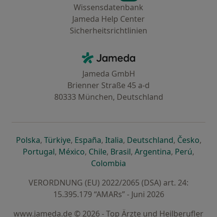
Wissensdatenbank
Jameda Help Center
Sicherheitsrichtlinien
Kontakt
Jameda - Startseite
Jameda GmbH
Brienner Straße 45 a-d
80333 München, Deutschland
öffnet in einer neuen Registerkarte
öffnet in einer neuen Registerkarte
öffnet in einer neuen Registerk
öffnet in einer neuen Reg
öffnet in ei
öffn
Polska
,
Türkiye
,
España
,
Italia
,
Deutschland
,
Česko
,
öffnet in einer neuen Registerkarte
öffnet in einer neuen Registerkarte
öffnet in einer neuen Register
öffnet in einer neuen R
öffnet in ei
öffnet
Portugal
,
México
,
Chile
,
Brasil
,
Argentina
,
Perú
,
öffnet in einer neuen Re
Colombia
VERORDNUNG (EU) 2022/2065 (DSA) art. 24:
15.395.179 “AMARs” - Juni 2026
www.jameda.de © 2026 - Top Ärzte und Heilberufler