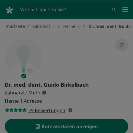
Ha
Wonach suchen Sie?
Startseite
Zahnarzt
Herne
Dr. med. dent. Guido 
Stadt ändern
Stadt ändern
Dr. med. dent.
Guido Birkelbach
über Spezialisierungen
Zahnarzt
·
Mehr
Herne
1 Adresse
29 Bewertungen
Kontaktdaten anzeigen