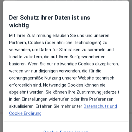
Verfügbarkeit
Dr. med. dent. Guido Birkelbach bietet an diesem
Standort über Jameda keine Online-
Der Schutz ihrer Daten ist uns
Terminbuchung an
wichtig
Mit Ihrer Zustimmung erlauben Sie uns und unseren
Zahlungsmodalitäten (private Besuche)
Partnern, Cookies (oder ähnliche Technologien) zu
verwenden, um Daten für Statistiken zu sammeln und
Akzeptierte Versicherungen
Inhalte zu liefern, die auf Ihren Surfgewohnheiten
Details
basieren. Wenn Sie nur notwendige Cookies akzeptieren,
werden wir nur diejenigen verwenden, die für die
Telefonnummer
ordnungsgemäße Nutzung unserer Website technisch
02323...
Telefonnummer anzeigen
erforderlich sind. Notwendige Cookies können nie
abgelehnt werden. Sie können Ihre Zustimmung jederzeit
Mehr Details anzeigen
in den Einstellungen widerrufen oder Ihre Präferenzen
über die Adresse
aktualisieren. Erfahren Sie mehr unter
Datenschutz und
Cookie Erklärung
Erfahrungen