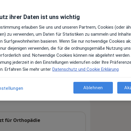
tz ihrer Daten ist uns wichtig
Zustimmung erlauben Sie uns und unseren Partnern, Cookies (oder äh
en) zu verwenden, um Daten für Statistiken zu sammeln und Inhalte 
ren Surfgewohnheiten basieren. Wenn Sie nur notwendige Cookies ak
 nur diejenigen verwenden, die für die ordnungsgemäße Nutzung uns
erforderlich sind. Notwendige Cookies können nie abgelehnt werden.
Leistungen und Kosten
mmung jederzeit in den Einstellungen widerrufen oder Ihre Präferenz
e Informationen über Leistungen
en. Erfahren Sie mehr unter
Datenschutz und Cookie Erklärung
ügt.
Ablehnen
Ak
nstellungen
zt für Orthopädie