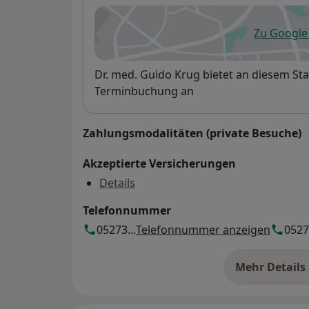
Zu Googl
öf
Verfügbarkeit
Dr. med. Guido Krug bietet an diesem St
Terminbuchung an
Zahlungsmodalitäten (private Besuche)
Akzeptierte Versicherungen
Details
Telefonnummer
05273...
Telefonnummer anzeigen
05273
Mehr Details
üb