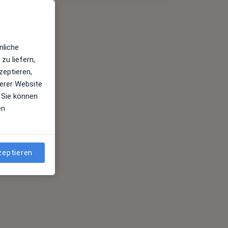
nliche
zu liefern,
zeptieren,
erer Website
 Sie können
en
zeptieren