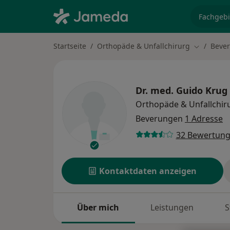
Fachgebi
Startseite
Orthopäde & Unfallchirurg
Beve
Stadt änd
Dr. med.
Guido Krug
Orthopäde & Unfallchir
Beverungen
1 Adresse
32 Bewertun
Kontaktdaten anzeigen
Über mich
Leistungen
S