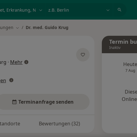
et, Erkrankung, Name
z.B. Berlin
rungen
Dr. med. Guido Krug
ern
Stadt ändern
Termin b
Inaktiv
über Spezialisierungen
urg
·
Mehr
Heut
7 Aug
gen
Diese
Onlin
Terminanfrage senden
tandorte
Bewertungen (32)