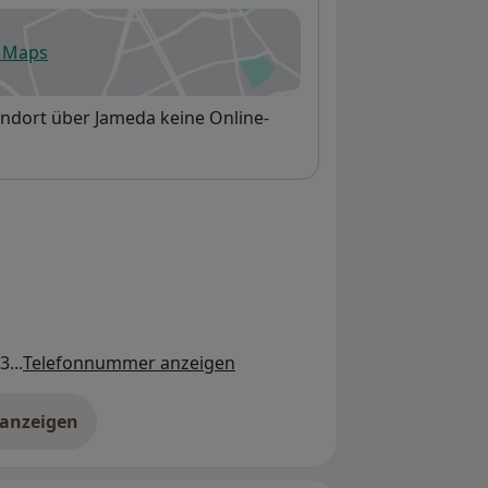
e Maps
fnet in einer neuen Registerkarte
andort über Jameda keine Online-
...
Telefonnummer anzeigen
 anzeigen
er die Adresse