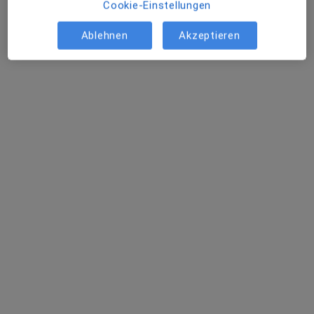
Cookie-Einstellungen
Ablehnen
Akzeptieren
Dr. med. Eike Scholz
Hals-Nasen-Ohren-Arzt, Facharzt für Sprach-, Stimm- &
·
Mehr
kindliche Hörstörungen
4 Bewertungen
Adresse 1
Adresse 2
Zu Google
Walther-Rathenau-Str. 11, Bitterfeld-Wolfen
•
Maps
Praxis Dr.med. Eike Scholz Facharzt für HNO-Heilkunde
Dieser Arzt bzw. diese Ärztin bietet keine Online-Terminbuchung an diesem Standort an.
Terminanfrage senden