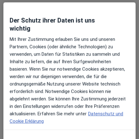
Der Schutz ihrer Daten ist uns
Dr. med. Christian Korte
wichtig
Hals-Nasen-Ohren-Arzt, Allergologe
106 Bewertungen
Mit Ihrer Zustimmung erlauben Sie uns und unseren
Partnern, Cookies (oder ähnliche Technologien) zu
verwenden, um Daten für Statistiken zu sammeln und
Zu Google
Friedr-Ludwig-Jahn-Str 2, Bitterfeld-Wolfen
•
Inhalte zu liefern, die auf Ihren Surfgewohnheiten
Maps
basieren. Wenn Sie nur notwendige Cookies akzeptieren,
Gesundheitszentrum Bitterfeld Klinik für HNO-Heilkunde
werden wir nur diejenigen verwenden, die für die
Dieser Arzt bzw. diese Ärztin bietet keine Online-Terminbuchung an diesem Standort an.
ordnungsgemäße Nutzung unserer Website technisch
erforderlich sind. Notwendige Cookies können nie
Terminanfrage senden
abgelehnt werden. Sie können Ihre Zustimmung jederzeit
in den Einstellungen widerrufen oder Ihre Präferenzen
aktualisieren. Erfahren Sie mehr unter
Datenschutz und
Cookie Erklärung