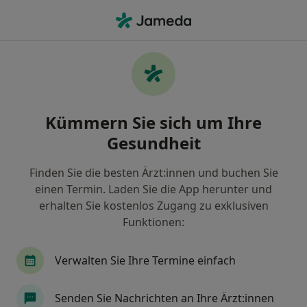
Ha
Hals-Nasen-Ohren-Arzt • Bitterfeld-Wolfen, Sachsen-Anhalt
Filter & Sortierung
Zu Google Maps
Hals-Nasen-Ohren-Arzt in Bitterfeld-
Kümmern Sie sich um Ihre
Wolfen: Termin buchen mit jameda
Gesundheit
Finden Sie HNO-Ärzte in Bitterfeld-Wolfen und
buchen Sie online ohne zusätzliche Kosten.
Finden Sie die besten Ärzt:innen und buchen Sie
Wie wir die Suchergebnisse sortieren
einen Termin. Laden Sie die App herunter und
erhalten Sie kostenlos Zugang zu exklusiven
Funktionen:
Verwalten Sie Ihre Termine einfach
Senden Sie Nachrichten an Ihre Ärzt:innen