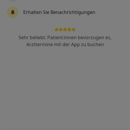
Gesundheitszentrum Bitterfeld Klinik für
Erhalten Sie Benachrichtigungen
HNO-Heilkunde
Fachabteilung
Hals-Nasen-Ohrenheilkunde
6 Bewertungen
Sehr beliebt: Patient:innen bevorzugen es,
Arzttermine mit der App zu buchen
Zu Google
Friedr-Ludwig-Jahn-Str 2, Bitterfeld-Wolfen
•
Maps
Gesundheitszentrum Bitterfeld Klinik für HNO-Heilkunde
Keine Online-Terminbuchung über jameda verfügbar
Profil anzeigen