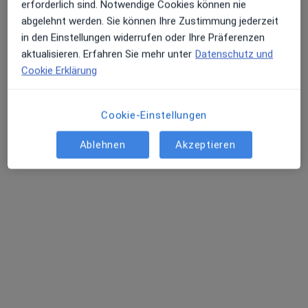
Maps
erforderlich sind. Notwendige Cookies können nie
Praxis Dr.med. Roland Meyer Facharzt für HNO - Heilkunde
abgelehnt werden. Sie können Ihre Zustimmung jederzeit
Dieser Arzt bzw. diese Ärztin bietet keine Online-Terminbuchung an diesem Standort an.
in den Einstellungen widerrufen oder Ihre Präferenzen
aktualisieren. Erfahren Sie mehr unter
Datenschutz und
Terminanfrage senden
Cookie Erklärung
Cookie-Einstellungen
Ablehnen
Akzeptieren
Vanessa Onnebrink
Hals-Nasen-Ohren-Ärztin
515 Bewertungen
Bethunestr. 15, Schwerte
•
Zu Google Maps