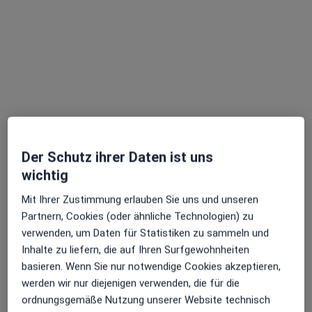
Terminanfrage senden
Der Schutz ihrer Daten ist uns
Dr. med. Roland Meyer
wichtig
·
Mehr
Hals-Nasen-Ohren-Arzt, Akupunkteur
Mit Ihrer Zustimmung erlauben Sie uns und unseren
326 Bewertungen
Partnern, Cookies (oder ähnliche Technologien) zu
verwenden, um Daten für Statistiken zu sammeln und
Inhalte zu liefern, die auf Ihren Surfgewohnheiten
Adresse 1
Adresse 2
basieren. Wenn Sie nur notwendige Cookies akzeptieren,
werden wir nur diejenigen verwenden, die für die
Zu Google
ordnungsgemäße Nutzung unserer Website technisch
Kurt-Schumacher-Platz 4, Bochum
•