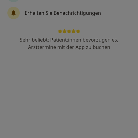
162 Bewertungen
Erhalten Sie Benachrichtigungen
Adenauerstr. 2, Kamen
•
Zu Google Maps
Praxis Dr. med. Mohammad Rezai Facharzt für HNO - Heilkunde
Dieser Arzt bzw. diese Ärztin bietet keine Online-Terminbuchung an diesem Standort an.
Sehr beliebt: Patient:innen bevorzugen es,
Arzttermine mit der App zu buchen
Terminanfrage senden
Dr. med. Thomas Ernst Igla
Hals-Nasen-Ohren-Arzt
254 Bewertungen