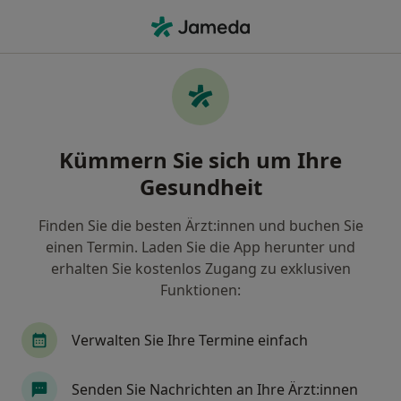
Ha
Hals-Nasen-Ohren-Arzt • Wickede, Dortmund, Nordrhein-Westfalen
Filter & Sortierung
Zu Google Maps
HNO-Ärzte in Dortmund, Wickede
Kümmern Sie sich um Ihre
Wie wir die Suchergebnisse sortieren
Gesundheit
Finden Sie die besten Ärzt:innen und buchen Sie
einen Termin. Laden Sie die App herunter und
erhalten Sie kostenlos Zugang zu exklusiven
Funktionen:
Verwalten Sie Ihre Termine einfach
Dr. med. Mohammad Rezai
Hals-Nasen-Ohren-Arzt
Senden Sie Nachrichten an Ihre Ärzt:innen