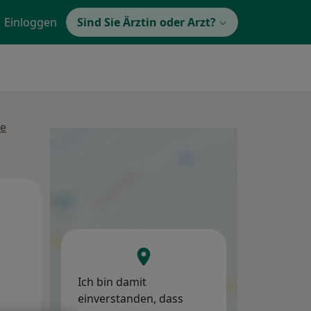
Einloggen
Sind Sie Ärztin oder Arzt?
se
Mo,
Di,
Mi,
10 Aug
11 Aug
12 Aug
Ich bin damit
einverstanden, dass