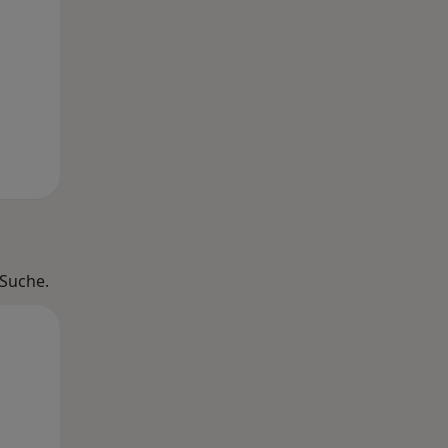
 Suche.
Mo,
Di,
Mi,
10 Aug
11 Aug
12 Aug