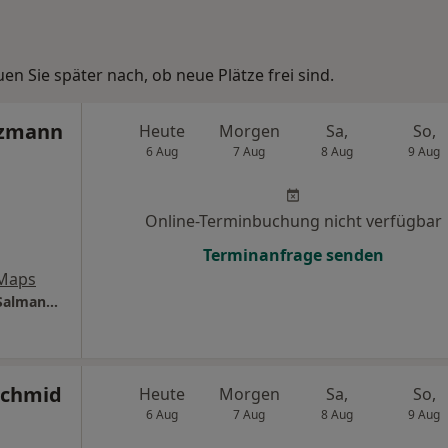
n Sie später nach, ob neue Plätze frei sind.
alzmann
Heute
Morgen
Sa,
So,
6 Aug
7 Aug
8 Aug
9 Aug
Online-Terminbuchung nicht verfügbar
Terminanfrage senden
 Maps
Haut- u. Venenzentrum Salzmann Dr. Ralpf Salmann Dr. Stefan Salzmann und PD Dr. Martin Salzmann
Schmid
Heute
Morgen
Sa,
So,
6 Aug
7 Aug
8 Aug
9 Aug