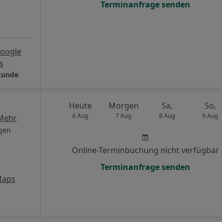
Terminanfrage senden
oogle
s
lkunde
Heute
Morgen
Sa,
So,
6 Aug
7 Aug
8 Aug
9 Aug
Mehr
gen
Online-Terminbuchung nicht verfügbar
Terminanfrage senden
Maps