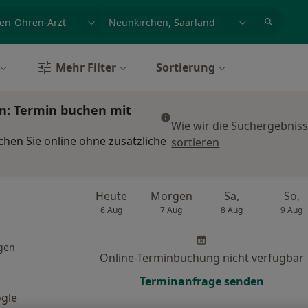
et, Erkrankung, Name
z.B. Berlin
Mehr Filter
Sortierung
n: Termin buchen mit
Wie wir die Suchergebnis
hen Sie online ohne zusätzliche
sortieren
Heute
Morgen
Sa,
So,
6 Aug
7 Aug
8 Aug
9 Aug
gen
Online-Terminbuchung nicht verfügbar
Terminanfrage senden
gle