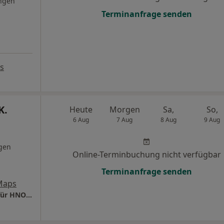
ngen
Terminanfrage senden
s
K.
Heute
Morgen
Sa,
So,
6 Aug
7 Aug
8 Aug
9 Aug
gen
Online-Terminbuchung nicht verfügbar
Terminanfrage senden
Maps
Praxis Dr.med. Hannah K. Teepe Fachärztin für HNO-Heilkunde