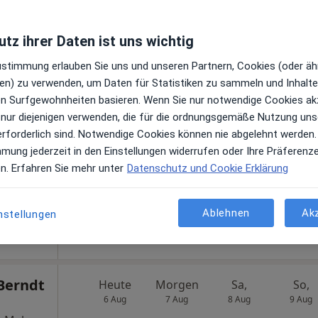
tz ihrer Daten ist uns wichtig
Zustimmung erlauben Sie uns und unseren Partnern, Cookies (oder äh
er
en) zu verwenden, um Daten für Statistiken zu sammeln und Inhalte 
Heute
Morgen
Sa,
So,
6 Aug
7 Aug
8 Aug
9 Aug
ren Surfgewohnheiten basieren. Wenn Sie nur notwendige Cookies ak
 nur diejenigen verwenden, die für die ordnungsgemäße Nutzung uns
erforderlich sind. Notwendige Cookies können nie abgelehnt werden.
en
Online-Terminbuchung nicht verfügbar
mmung jederzeit in den Einstellungen widerrufen oder Ihre Präferenz
en. Erfahren Sie mehr unter
Datenschutz und Cookie Erklärung
Terminanfrage senden
ogle
Ablehnen
Ak
nstellungen
 Berndt
Heute
Morgen
Sa,
So,
6 Aug
7 Aug
8 Aug
9 Aug