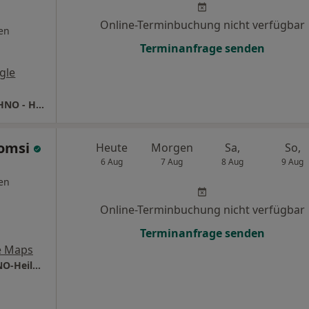
Online-Terminbuchung nicht verfügbar
en
Terminanfrage senden
gle
Praxis Dr.med. Eduard Schmid Facharzt für HNO - Heilkunde
homsi
Heute
Morgen
Sa,
So,
6 Aug
7 Aug
8 Aug
9 Aug
en
Online-Terminbuchung nicht verfügbar
Terminanfrage senden
e Maps
Praxis Dr.med. Jean Alhomsi Facharzt für HNO-Heilkunde