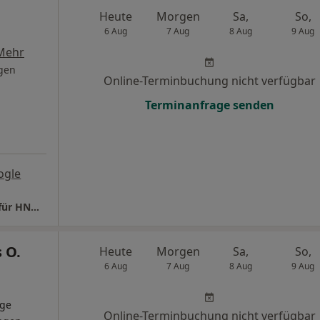
Heute
Morgen
Sa,
So,
6 Aug
7 Aug
8 Aug
9 Aug
Mehr
gen
Online-Terminbuchung nicht verfügbar
Terminanfrage senden
ogle
Praxis Dr.med. Rüdiger Bergmann Facharzt für HNO - Heilkunde
 O.
Heute
Morgen
Sa,
So,
6 Aug
7 Aug
8 Aug
9 Aug
oge
Online-Terminbuchung nicht verfügbar