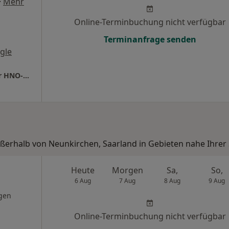
·
Mehr
Online-Terminbuchung nicht verfügbar
Terminanfrage senden
gle
Praxis Dr.med. Sabrina Berndt Fachärztin für HNO-Heilkunde
ußerhalb von Neunkirchen, Saarland in Gebieten nahe Ihrer
Heute
Morgen
Sa,
So,
6 Aug
7 Aug
8 Aug
9 Aug
gen
Online-Terminbuchung nicht verfügbar