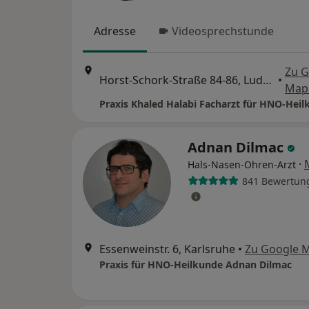
Adresse
Videosprechstunde
Zu G
Horst-Schork-Straße 84-86, Ludwigshafen
•
Map
Praxis Khaled Halabi Facharzt für HNO-Hei
Adnan Dilmac
·
Hals-Nasen-Ohren-Arzt
841 Bewertun
Essenweinstr. 6, Karlsruhe
•
Zu Google 
Praxis für HNO-Heilkunde Adnan Dilmac