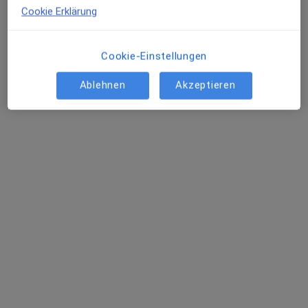
Cookie Erklärung
Cookie-Einstellungen
Ablehnen
Akzeptieren
Dr. med. Rose Fintelmann
Hals-Nasen-Ohren-Ärztin, Fachärztin für Sprach-, Stimm- &
·
Mehr
kindliche Hörstörungen, Akupunkteurin
547 Bewertungen
Liebigstr. 9, München
•
Zu Google Maps
München - Praxis HNO im Lehel - Privatpraxis
Dieser Arzt bzw. diese Ärztin bietet keine Online-Terminbuchung an diesem Standort an.
Terminanfrage senden