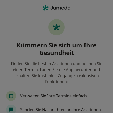
Ha
Hals-Nasen-Ohren-Arzt • Nördlingen, Bayern
Filter & Sortierung
Zu Google Maps
Hals-Nasen-Ohren-Arzt in Nördlingen:
Kümmern Sie sich um Ihre
Termin buchen mit jameda
Gesundheit
Finden Sie HNO-Ärzte in Nördlingen und buchen Sie
online ohne zusätzliche Kosten.
Finden Sie die besten Ärzt:innen und buchen Sie
Wie wir die Suchergebnisse sortieren
einen Termin. Laden Sie die App herunter und
erhalten Sie kostenlos Zugang zu exklusiven
Funktionen:
Verwalten Sie Ihre Termine einfach
Senden Sie Nachrichten an Ihre Ärzt:innen