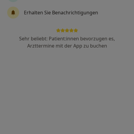
Dr. med. Michael Hillenbrand
Erhalten Sie Benachrichtigungen
Hals-Nasen-Ohren-Arzt, Chirotherapeut
23 Bewertungen
Sehr beliebt: Patient:innen bevorzugen es,
Adresse 1
Adresse 2
Arzttermine mit der App zu buchen
Oskar-Mayer-Str. 44, Nördlingen
•
Zu Google Maps
Praxis Dr.med.Michael Hillenbrand Facharzt für HNO - Heilkunde
Dieser Arzt bzw. diese Ärztin bietet keine Online-Terminbuchung an diesem Standort an.
Terminanfrage senden