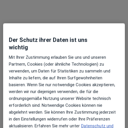
Dr. med. Ursula Weber
Hals-Nasen-Ohren-Ärztin
Polizeigasse 20, Nördlingen
•
Zu Google Maps
Der Schutz ihrer Daten ist uns
HNO-Praxis Dres. Constantin Weber und Ursula Weber
wichtig
Dieser Arzt bzw. diese Ärztin bietet keine Online-Terminbuchung an diesem Standort an.
Mit Ihrer Zustimmung erlauben Sie uns und unseren
Terminanfrage senden
Partnern, Cookies (oder ähnliche Technologien) zu
verwenden, um Daten für Statistiken zu sammeln und
Inhalte zu liefern, die auf Ihren Surfgewohnheiten
basieren. Wenn Sie nur notwendige Cookies akzeptieren,
Ärzte und Heilberufler verfügbar
werden wir nur diejenigen verwenden, die für die
Diese Ärzte und Heilberufler befinden sich
ordnungsgemäße Nutzung unserer Website technisch
außerhalb von Nördlingen, Bayern in Gebieten nahe
erforderlich sind. Notwendige Cookies können nie
Ihrer Suche.
abgelehnt werden. Sie können Ihre Zustimmung jederzeit
in den Einstellungen widerrufen oder Ihre Präferenzen
aktualisieren. Erfahren Sie mehr unter
Datenschutz und