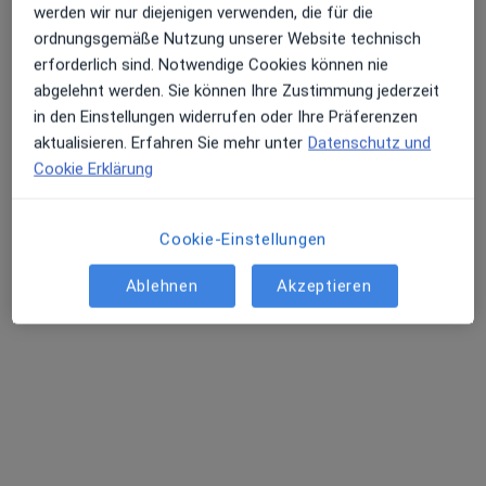
werden wir nur diejenigen verwenden, die für die
ordnungsgemäße Nutzung unserer Website technisch
erforderlich sind. Notwendige Cookies können nie
abgelehnt werden. Sie können Ihre Zustimmung jederzeit
in den Einstellungen widerrufen oder Ihre Präferenzen
aktualisieren. Erfahren Sie mehr unter
Datenschutz und
Cookie Erklärung
Dr. med. Heidrun Obbarius-Leidig
·
Mehr
Hals-Nasen-Ohren-Ärztin
Cookie-Einstellungen
296 Bewertungen
Ablehnen
Akzeptieren
Adresse 1
Adresse 2
Nürnberger Str. 32 c, Zirndorf
•
Zu Google Maps
HNO-Praxis Dr. Ralph Schulte und Dr. Heidrun Obbarius-Leidig, Zirndorf
Dieser Arzt bzw. diese Ärztin bietet keine Online-Terminbuchung an diesem Standort an.