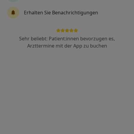
229 Bewertungen
Erhalten Sie Benachrichtigungen
Zu Google
Äußere Sulzbacher Straße 122, Nürnberg
•
Maps
HNO-Plastische Operationen Priv. Doz .Dr. Volker Krutsch
Sehr beliebt: Patient:innen bevorzugen es,
Dieser Arzt bzw. diese Ärztin bietet keine Online-Terminbuchung an diesem Standort an.
Arzttermine mit der App zu buchen
Terminanfrage senden
Priv.-Doz. Dr. med. Volker Krutsch
·
Mehr
Hals-Nasen-Ohren-Arzt