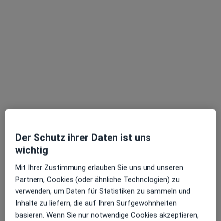
Dr. med. Ralph Schulte
·
Mehr
Hals-Nasen-Ohren-Arzt
345 Bewertungen
Adresse 1
Adresse 2
Der Schutz ihrer Daten ist uns
wichtig
Nürnberger Str. 32 c, Zirndorf
•
Zu Google Maps
Mit Ihrer Zustimmung erlauben Sie uns und unseren
HNO-Praxis Dr. Ralph Schulte und Dr. Heidrun Obbarius-Leidig, Zirndorf
Partnern, Cookies (oder ähnliche Technologien) zu
Dieser Arzt bzw. diese Ärztin bietet keine Online-Terminbuchung an diesem Standort an.
verwenden, um Daten für Statistiken zu sammeln und
Inhalte zu liefern, die auf Ihren Surfgewohnheiten
Terminanfrage senden
basieren. Wenn Sie nur notwendige Cookies akzeptieren,