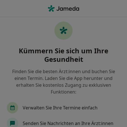
Ha
Hals-Nasen-Ohren-Arzt • Steinbühl, Nürnberg, Bayern
Filter & Sortierung
Zu Google Maps
HNO-Ärzte in Nürnberg, Steinbühl
Kümmern Sie sich um Ihre
Wie wir die Suchergebnisse sortieren
Gesundheit
Finden Sie die besten Ärzt:innen und buchen Sie
einen Termin. Laden Sie die App herunter und
erhalten Sie kostenlos Zugang zu exklusiven
Funktionen:
Verwalten Sie Ihre Termine einfach
Dr. med. Nina Stockmayer
Hals-Nasen-Ohren-Ärztin
Senden Sie Nachrichten an Ihre Ärzt:innen